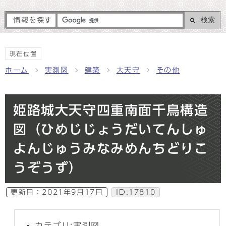
検索
情報を探す
現在位置
ホーム
実測図
建築
大天守
その他
姫路城大天守四重南面千鳥構造
図（ひめじじょうだいてんしゅ
よんじゅうみなみめんちどりこ
うぞうず）
更新日：
2021年9月17日
ID:17810
カテゴリ:実測図