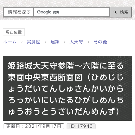
検索
情報を探す
現在位置
ホーム
実測図
建築
大天守
その他
姫路城大天守参階〜六階に至る
東面中央東西断面図（ひめじじ
ょうだいてんしゅさんかいから
ろっかいにいたるひがしめんち
ゅうおうとうざいだんめんず）
更新日：
2021年9月17日
ID:17943