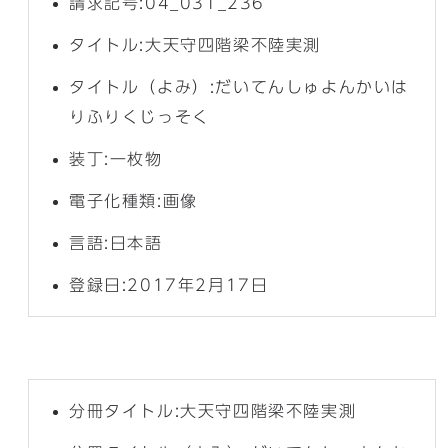
請求記号:04_031_236
タイトル:大天守四階梁不陸実測
タイトル（よみ）:だいてんしゅよんかいは
りふりくじっそく
装丁:一枚物
電子化種類:画像
言語:日本語
登録日:2017年2月17日
分冊タイトル:大天守四階梁不陸実測