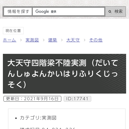
検索
情報を探す
現在位置
ホーム
実測図
建築
大天守
その他
大天守四階梁不陸実測（だいて
んしゅよんかいはりふりくじっ
そく）
更新日：
2021年9月16日
ID:17741
カテゴリ:実測図