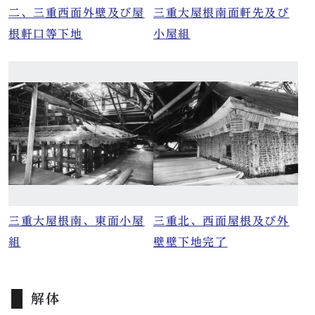
二、三重西面外壁及び屋
三重大屋根南面軒先及び
根軒口等下地
小屋組
三重大屋根南、東面小屋
三重北、西面屋根及び外
組
壁壁下地完了
解体