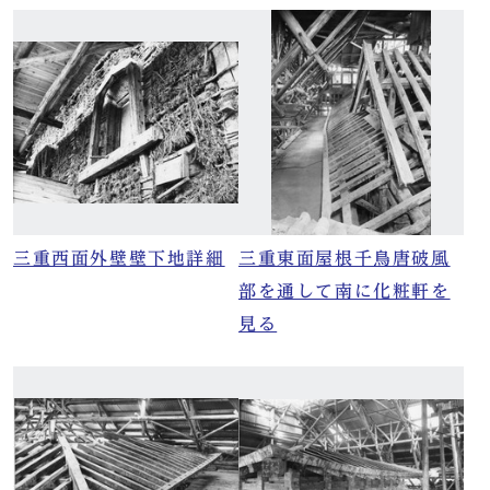
三重西面外壁壁下地詳細
三重東面屋根千鳥唐破風
部を通して南に化粧軒を
見る