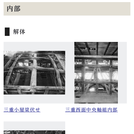
内部
解体
三重小屋梁伏せ
三重西面中央軸組内部