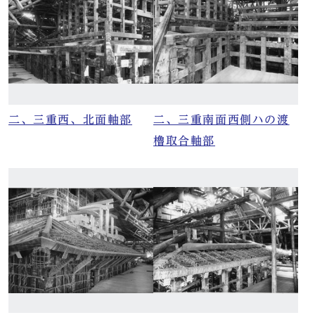
二、三重西、北面軸部
二、三重南面西側ハの渡
櫓取合軸部