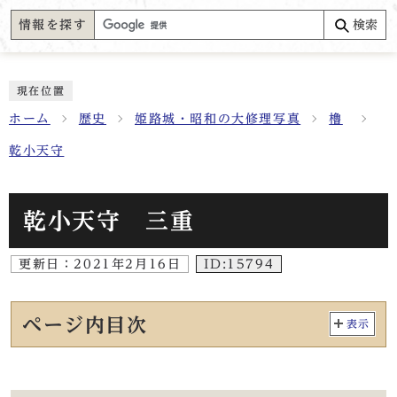
情報を探す
検索
現在位置
ホーム
歴史
姫路城・昭和の大修理写真
櫓
乾小天守
乾小天守 三重
更新日：
2021年2月16日
ID:15794
ページ内目次
表示