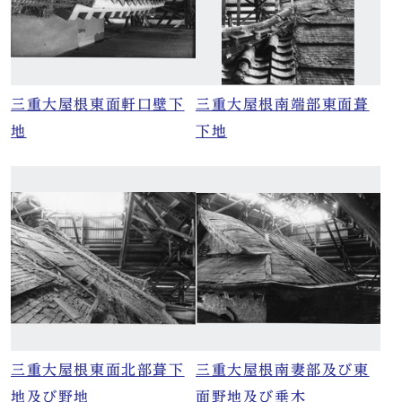
三重大屋根東面軒口壁下
三重大屋根南端部東面葺
地
下地
三重大屋根東面北部葺下
三重大屋根南妻部及び東
地及び野地
面野地及び垂木