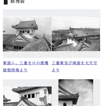
修理前
東面ニ、三重をロの渡櫓
三重東及び南面を大天守
屋根西端より
より