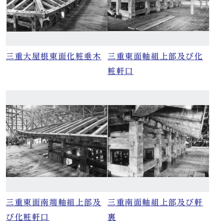
三重大屋根東面化粧垂木
三重東面軸組上部及び化
粧軒口
三重東面南端軸組上部及
三重南面軸組上部及び軒
び化粧軒口
裏