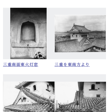
三重南面東火灯窓
三重を東南方より