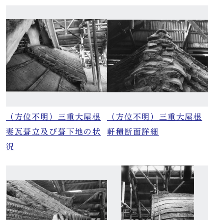
（方位不明）三重大屋根
（方位不明）三重大屋根
妻瓦葺立及び葺下地の状
軒積断面詳細
況