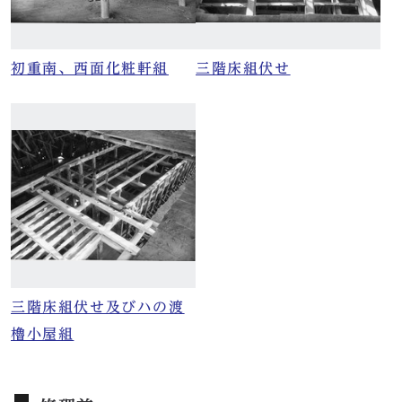
初重南、西面化粧軒組
三階床組伏せ
三階床組伏せ及びハの渡
櫓小屋組