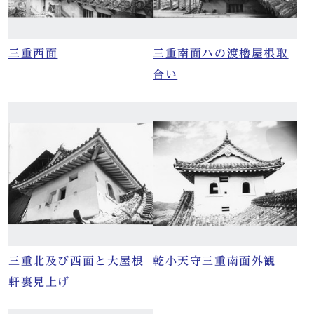
三重西面
三重南面ハの渡櫓屋根取
合い
三重北及び西面と大屋根
乾小天守三重南面外観
軒裏見上げ