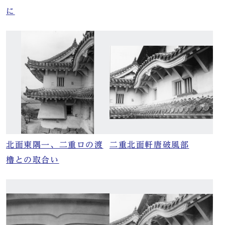
に
北面東隅一、二重ロの渡
二重北面軒唐破風部
櫓との取合い