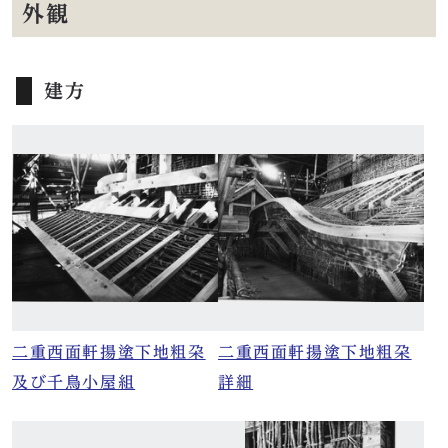
外観
建方
二重西面軒揚塗下地粗朶
二重西面軒揚塗下地粗朶
及び千鳥小屋組
詳細