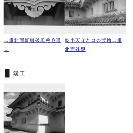
二重北面軒唐破風兎毛通
乾小天守とロの渡櫓二重
し
北面外観
竣工