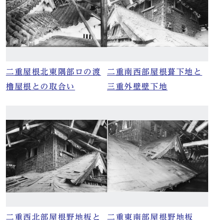
二重屋根北東隅部ロの渡
二重南西部屋根葺下地と
櫓屋根との取合い
三重外壁壁下地
二重西北部屋根野地板と
二重東南部屋根野地板