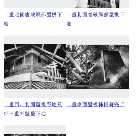
二重北面唐破風部屋根下
二重北面唐破風部屋根下
地
地
二重西、北面屋根野地及
二重東面屋根柿板葺完了
び三重外壁壁下地