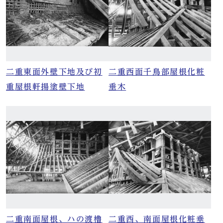
二重東面外壁下地及び初
二重西面千鳥部屋根化粧
重屋根軒揚塗壁下地
垂木
二重南面屋根、ハの渡櫓
二重西、南面屋根化粧垂