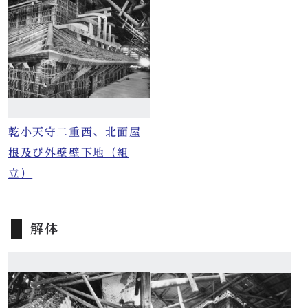
乾小天守二重西、北面屋
根及び外壁壁下地（組
立）
解体