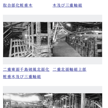
取合部化粧垂木
木及び三重軸組
二重東面千島破風北面化
二重北面軸組上部
粧垂木及び三重軸組