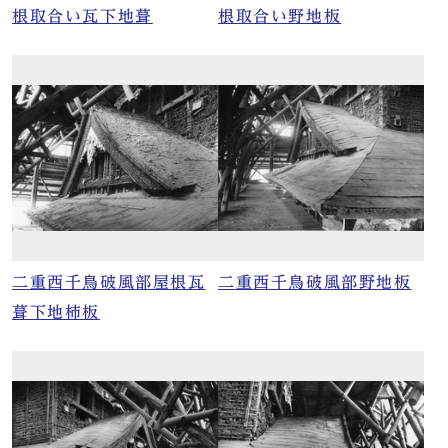
根取合い瓦下地葺
根取合い野地板
二重西千鳥破風部屋根瓦
二重西千鳥破風部野地板
葺下地柿板