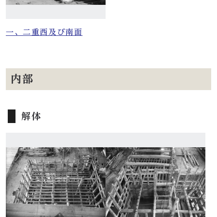
一、二重西及び南面
内部
解体