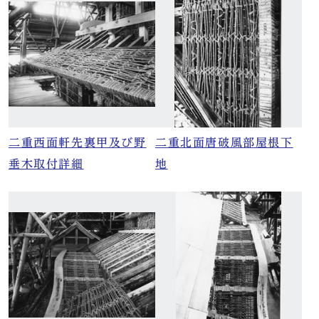
二重西面軒先裏甲及び野
二重北面唐破風部屋根下
垂木取付詳細
地