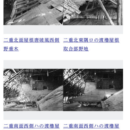
二重北面屋根唐破風西側
二重北東隅ロの渡櫓屋根
野垂木
取合部野地
二重南面西側ハの渡櫓屋
二重南面西側ハの渡櫓屋