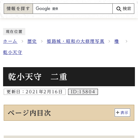
情報を探す
検索
現在位置
ホーム
歴史
姫路城・昭和の大修理写真
櫓
乾小天守
乾小天守 二重
更新日：
2021年2月16日
ID:15804
ページ内目次
表示