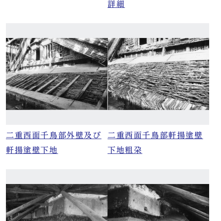
詳細
二重西面千鳥部外壁及び
二重西面千鳥部軒揚塗壁
軒揚塗壁下地
下地粗朶