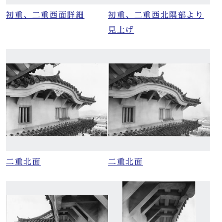
初重、二重西面詳細
初重、二重西北隅部より
見上げ
二重北面
二重北面