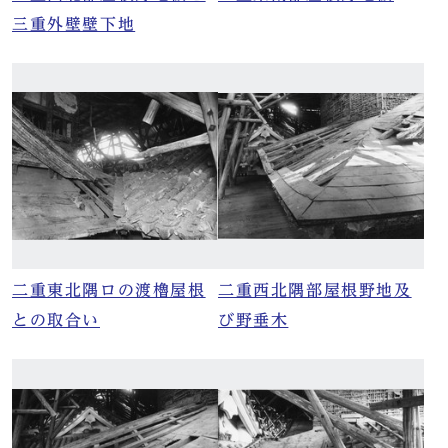
三重外壁壁下地
二重東北隅ロの渡櫓屋根
二重西北隅部屋根野地及
との取合い
び野垂木