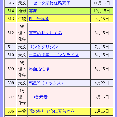
515
天文
ロゼッタ最終任務完了
11月15日
514
地球
雲海
10月15日
513
生物
PET分解菌
9月15日
物
512
理・
電車の動くしくみ
8月15日
化学
511
天文
リンとグリシン
7月15日
510
天文
土星の衛星 エンケラドス
6月15日
物
509
理・
界面活性剤
5月15日
化学
508
天文
惑星X（エックス）
4月22日
物
507
理・
113番元素
3月15日
化学
506
生物
花の香りで心に安らぎを！
2月15日