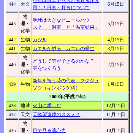
今年は日本で見られる月食が３
444
天文
6月15日
回も！日食・月食について
物
地球は大きなビニールハウ
443
理・
5月15日
ス？ 「温室」と「温室効果」
化学
442
生物
カジル
4月15日
441
生物
カエルが孵る カエルの発生
3月15日
物
どうして雲ができるのかな？
440
理・
2月15日
雲をつくろう
化学
新年を祝う花の代表 フクジュ
439
生物
1月15日
ソウ（キンポウゲ科）
2009年(平成21年)
438
地球
火山に親しむ
12月15日
437
天文
天体望遠鏡のススメ？
11月15日
物
436
理・
目で見る遠心力
10月15日