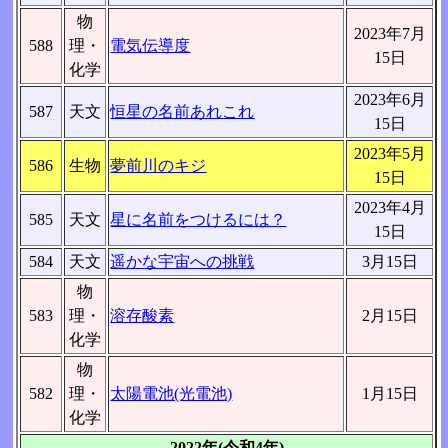
物
2023年7月
588
理・
電気伝導度
15日
化学
2023年6月
587
天文
恒星の名前あれこれ
15日
2023年5月
586
生物
夢前川のキジ
15日
2023年4月
585
天文
星に名前をつけるには？
15日
584
天文
遥かな宇宙への挑戦
3月15日
物
583
理・
溶存酸素
2月15日
化学
物
582
理・
太陽電池(光電池)
1月15日
化学
2022年(令和4年)