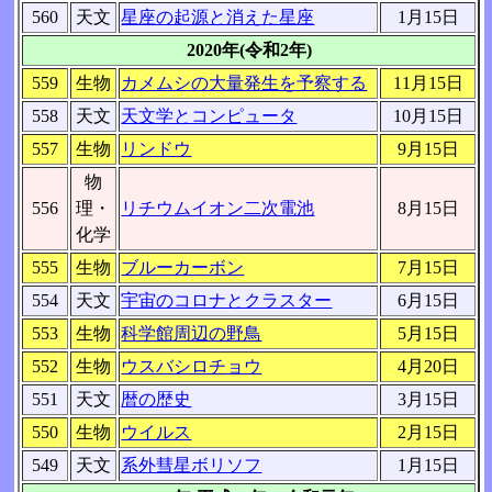
560
天文
星座の起源と消えた星座
1月15日
2020年(令和2年)
559
生物
カメムシの大量発生を予察する
11月15日
558
天文
天文学とコンピュータ
10月15日
557
生物
リンドウ
9月15日
物
556
理・
リチウムイオン二次電池
8月15日
化学
555
生物
ブルーカーボン
7月15日
554
天文
宇宙のコロナとクラスター
6月15日
553
生物
科学館周辺の野鳥
5月15日
552
生物
ウスバシロチョウ
4月20日
551
天文
暦の歴史
3月15日
550
生物
ウイルス
2月15日
549
天文
系外彗星ボリソフ
1月15日