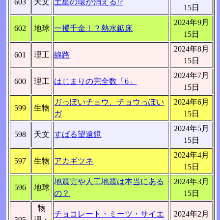
603
天文
土星の環が消える!?
15日
2024年9月
602
地球
一攫千金！？熱水鉱床
15日
2024年8月
601
理工
線路
15日
2024年7月
600
理工
はじまりの完全数「6」
15日
ガっぽいチョウ、チョウっぽい
2024年6月
599
生物
ガ
15日
2024年5月
598
天文
すばる望遠鏡
15日
2024年4月
597
生物
アカギツネ
15日
地震雲や人工地震は本当にある
2024年3月
596
地球
の？
15日
物
チョコレート・ミーツ・サイエ
2024年2月
595
理・