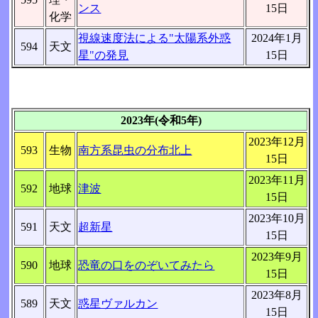
ンス
15日
化学
視線速度法による"太陽系外惑
2024年1月
594
天文
星"の発見
15日
2023年(令和5年)
2023年12月
593
生物
南方系昆虫の分布北上
15日
2023年11月
592
地球
津波
15日
2023年10月
591
天文
超新星
15日
2023年9月
590
地球
恐竜の口をのぞいてみたら
15日
2023年8月
589
天文
惑星ヴァルカン
15日