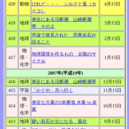
420
動物
けれど・・・ シルクと蚕（カ
4月15日
イコ）
身近にある活断層 山崎断層
419
地球
3月15日
帯 その２
丹波で発見された 恐竜化石が
418
地球
2月15日
語ること
物
地球環境を作るもの 太陽のサ
417
理・
1月15日
イクル
化学
2007年(平成19年)
416
地球
身近にある活断層 山崎断層帯
12月15日
415
宇宙
「かぐや」月へ行く
11月15日
物
身近な元素の3本勝負 水素 vs 炭
414
理・
10月15日
素
化学
413
地球
硬い岩石が土になる 風化
9月15日