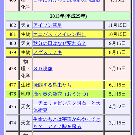
化学
2013年(平成25年)
482
天文
アイソン彗星
11月15日
481
生物
オニバス（スイレン科）
10月15日
480
天文
秋分の日はなぜ変わる？
9月15日
479
生物
メグスリノキ
8月15日
物
478
理・
３Ｄ映像
7月15日
化学
477
生物
擬態する昆虫たち
6月15日
476
地球
鹿ヶ壺の甌穴（おうけつ）
5月15日
「チェリャビンスク隕石」と天
475
天文
4月22日
体衝突
生命のもとは宇宙からやってき
474
天文
3月15日
た？ アミノ酸を探る