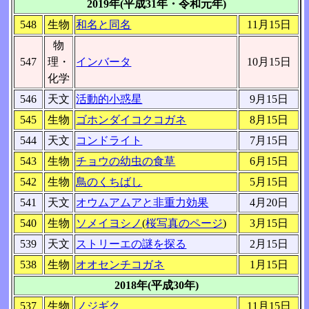
2019年(平成31年・令和元年)
548
生物
和名と同名
11月15日
物
547
理・
インバータ
10月15日
化学
546
天文
活動的小惑星
9月15日
545
生物
ゴホンダイコクコガネ
8月15日
544
天文
コンドライト
7月15日
543
生物
チョウの幼虫の食草
6月15日
542
生物
鳥のくちばし
5月15日
541
天文
オウムアムアと非重力効果
4月20日
540
生物
ソメイヨシノ
(
桜写真のページ
)
3月15日
539
天文
ストリーエの謎を探る
2月15日
538
生物
オオセンチコガネ
1月15日
2018年(平成30年)
537
生物
ノジギク
11月15日