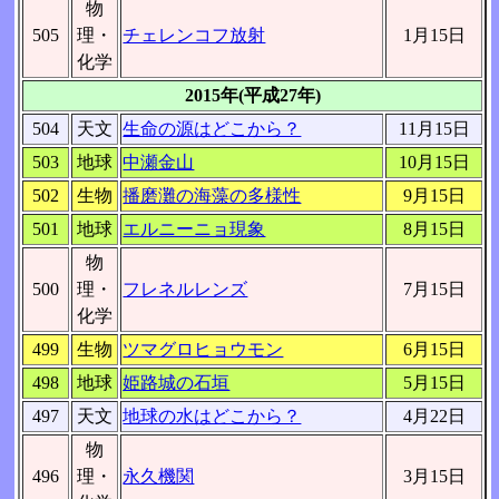
物
505
理・
チェレンコフ放射
1月15日
化学
2015年(平成27年)
504
天文
生命の源はどこから？
11月15日
503
地球
中瀬金山
10月15日
502
生物
播磨灘の海藻の多様性
9月15日
501
地球
エルニーニョ現象
8月15日
物
500
理・
フレネルレンズ
7月15日
化学
499
生物
ツマグロヒョウモン
6月15日
498
地球
姫路城の石垣
5月15日
497
天文
地球の水はどこから？
4月22日
物
496
理・
永久機関
3月15日