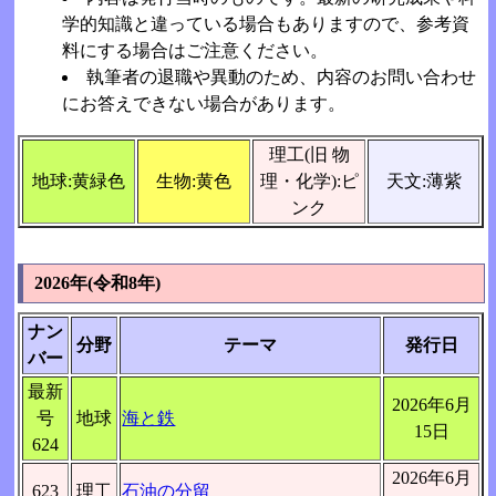
学的知識と違っている場合もありますので、参考資
料にする場合はご注意ください。
執筆者の退職や異動のため、内容のお問い合わせ
にお答えできない場合があります。
理工(旧 物
地球:黄緑色
生物:黄色
理・化学):ピ
天文:薄紫
ンク
2026年(令和8年)
ナン
分野
テーマ
発行日
バー
最新
2026年6月
号
地球
海と鉄
15日
624
2026年6月
623
理工
石油の分留