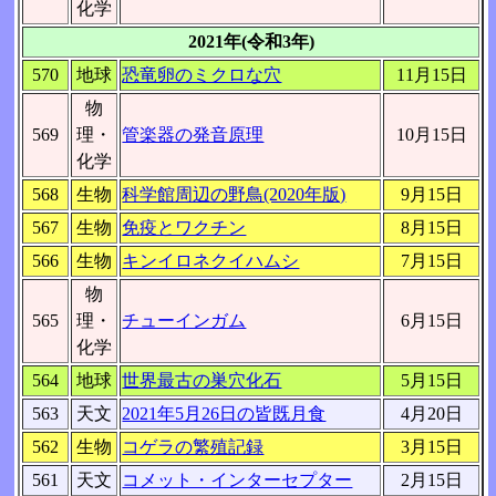
化学
2021年(令和3年)
570
地球
恐竜卵のミクロな穴
11月15日
物
569
理・
管楽器の発音原理
10月15日
化学
568
生物
科学館周辺の野鳥(2020年版)
9月15日
567
生物
免疫とワクチン
8月15日
566
生物
キンイロネクイハムシ
7月15日
物
565
理・
チューインガム
6月15日
化学
564
地球
世界最古の巣穴化石
5月15日
563
天文
2021年5月26日の皆既月食
4月20日
562
生物
コゲラの繁殖記録
3月15日
561
天文
コメット・インターセプター
2月15日