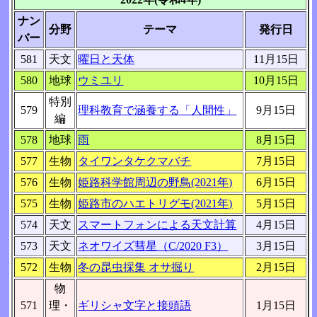
ナン
分野
テーマ
発行日
バー
581
天文
曜日と天体
11月15日
580
地球
ウミユリ
10月15日
特別
579
理科教育で涵養する「人間性」
9月15日
編
578
地球
雨
8月15日
577
生物
タイワンタケクマバチ
7月15日
576
生物
姫路科学館周辺の野鳥(2021年)
6月15日
575
生物
姫路市のハエトリグモ(2021年)
5月15日
574
天文
スマートフォンによる天文計算
4月15日
573
天文
ネオワイズ彗星（C/2020 F3）
3月15日
572
生物
冬の昆虫採集 オサ掘り
2月15日
物
571
理・
ギリシャ文字と接頭語
1月15日