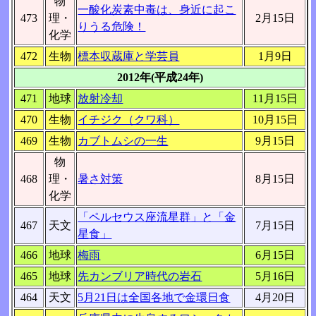
物
一酸化炭素中毒は、身近に起こ
473
理・
2月15日
りうる危険！
化学
472
生物
標本収蔵庫と学芸員
1月9日
2012年(平成24年)
471
地球
放射冷却
11月15日
470
生物
イチジク（クワ科）
10月15日
469
生物
カブトムシの一生
9月15日
物
468
理・
暑さ対策
8月15日
化学
「ペルセウス座流星群」と「金
467
天文
7月15日
星食」
466
地球
梅雨
6月15日
465
地球
先カンブリア時代の岩石
5月16日
464
天文
5月21日は全国各地で金環日食
4月20日