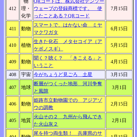
物
QRコードは、株式会社デンソー
412
理・
ウェーブの登録商標です。 使
7月15日
化学
ったことある？QRコード
スマートで、はかない命 ミヤ
411
動物
6月15日
マクワガタ
生きた化石 メタセコイア（ア
410
植物
5月15日
ケボノスギ）
聞く？聴く？ 「きこえる」と
409
動物
4月15日
いうこと
408
宇宙
今がちょうど見ごろ 土星
3月15日
断層がつくった地形 河川争奪
407
地球
3月1日
と風隙
姫路市立動物園での アジアゾ
406
動物
2月15日
ウの調教
火山その２ 九州から飛んでき
405
地質
2月1日
た火山灰２
尾を持つ両生類！ 兵庫県のサ
404
動物
1月15日