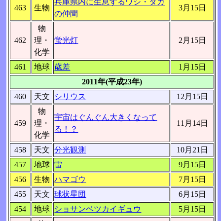
兵庫県内に生息するワシ・タカ
463
生物
3月15日
の仲間
物
462
理・
蛍光灯
2月15日
化学
461
地球
歳差
1月15日
2011年(平成23年)
460
天文
シリウス
12月15日
物
宇宙はぐんぐん大きくなって
459
理・
11月14日
る！？
化学
458
天文
分光観測
10月21日
457
地球
雷
9月15日
456
生物
ハマゴウ
7月15日
455
天文
球状星団
6月15日
454
地球
ショサンベツカイギュウ
5月15日