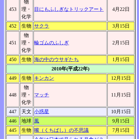
物
453
理・
目にもふしぎなトリックアート
4月22日
化学
452
生物
サクラ
3月15日
物
451
理・
輪ゴムのふしぎ
2月15日
化学
450
生物
海の中のウサギたち
1月15日
2010年(平成22年)
449
生物
キンカン
12月15日
物
448
理・
マッチ
11月15日
化学
447
天文
小惑星
10月15日
446
地球
風
9月15日
445
生物
嘴（くちばし）の不思議
7月15日