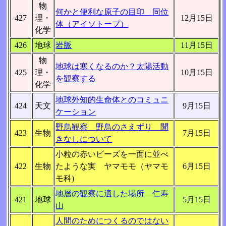
物
何かと便利な原子の目印 同位
427
理・
12月15日
体（アイソトープ）
化学
426
地球
岩脈
11月15日
物
地球は寒くなるのか？太陽活動
425
理・
10月15日
を観察する
化学
地球外知的生命体とのコミュニ
424
天文
9月15日
ケーション
野鳥観察 野鳥のさえずり 聞
423
生物
7月15日
きなしについて
小粒の赤いビーズを一面に並べ
422
生物
たような実 ヤマモモ（ヤマモ
6月15日
モ科)
地層の観察に適した場所 仁寿
421
地球
5月15日
山
人間のためにつくるのではない