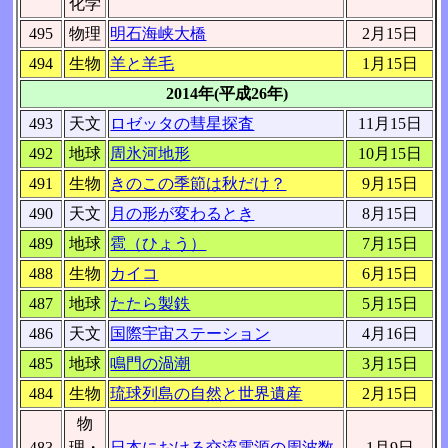
化学
495
物理
明石海峡大橋
2月15日
494
生物
羊と羊毛
1月15日
2014年(平成26年)
493
天文
ロゼッタの彗星探査
11月15日
492
地球
周氷河地形
10月15日
491
生物
きのこの季節は秋だけ？
9月15日
490
天文
月の形が変わるとき
8月15日
489
地球
雹（ひょう）
7月15日
488
生物
カイコ
6月15日
487
地球
たたら製鉄
5月15日
486
天文
国際宇宙ステーション
4月16日
485
地球
鳴門の渦潮
3月15日
484
生物
琉球列島の自然と世界遺産
2月15日
物
483
理・
日本における交流電源の周波数
1月9日