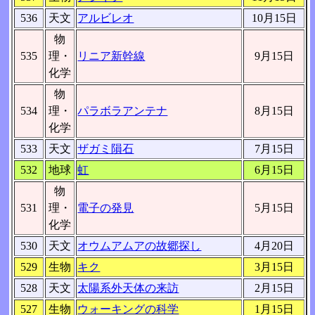
536
天文
アルビレオ
10月15日
物
535
理・
リニア新幹線
9月15日
化学
物
534
理・
パラボラアンテナ
8月15日
化学
533
天文
ザガミ隕石
7月15日
532
地球
虹
6月15日
物
531
理・
電子の発見
5月15日
化学
530
天文
オウムアムアの故郷探し
4月20日
529
生物
キク
3月15日
528
天文
太陽系外天体の来訪
2月15日
527
生物
ウォーキングの科学
1月15日