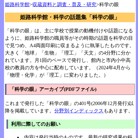
姫路科学館
>
収蔵資料と調査・普及・研究
>科学の眼
姫路科学館・科学の話題集「科学の眼」
「科学の眼」は、主に学校で授業の動機付けや話題になる
ように、姫路科学館の職員等がその時期の話題を科学の目
で見つめ、A4両面印刷に収まるように執筆したものです。
大きく「地球」「生物」「理工」「天文」の4分野に分か
れています。月1回のペースで発行し、館内と市内小中高
校の教員の方を中心に配布しています。（2024年4月から
「物理・化学」が「理工」に変わりました。）
「科学の眼」アーカイブ(PDFファイル)
これまで発行した「科学の眼」の401号(2006年12月発行)以
降を掲載しています。
分野別インディックス
もあります。
利用に際してのお願い
内容は発行当時のものです。最新の研究成果や科