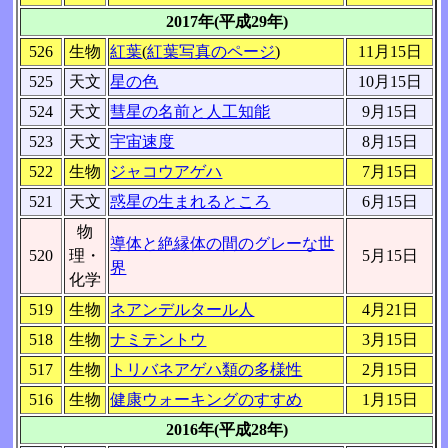
2017年(平成29年)
526
生物
紅葉
(
紅葉写真のページ
)
11月15日
525
天文
星の色
10月15日
524
天文
彗星の名前と人工知能
9月15日
523
天文
宇宙速度
8月15日
522
生物
ジャコウアゲハ
7月15日
521
天文
惑星の生まれるところ
6月15日
物
導体と絶縁体の間のグレーな世
520
理・
5月15日
界
化学
519
生物
ネアンデルタール人
4月21日
518
生物
ナミテントウ
3月15日
517
生物
トリバネアゲハ類の多様性
2月15日
516
生物
健康ウォーキングのすすめ
1月15日
2016年(平成28年)