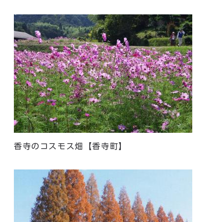
香寺のコスモス畑【香寺町】