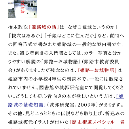
橋本政次
『姫路城の話』
は「なぜ白鷺城というのか」
「抜穴はあるか」「千姫はどこに住んだか」など、質問へ
の回答形式で書かれた姫路城の一般的な案内書です。
また、初心者向きの入門書としては、カラー写真と分か
りやすい解説の『姫路－お城物語』（姫路市教育委員
会）があります。ただ残念なのは、
『姫路－お城物語』
は
姫路市内の小学校4年生の副読本で、一般には販売さ
れていません。図書館や城郭研究室にて閲覧してくださ
い。どうしても初心者向きの本が欲しいという方は、
『姫
路城の基礎知識』
（城郭研究室、2009年）があります。
その他、見どころとともに伝説なども取り上げ、折込みの
姫路城復元イラストが付いた
『歴史街道スペシャル 名