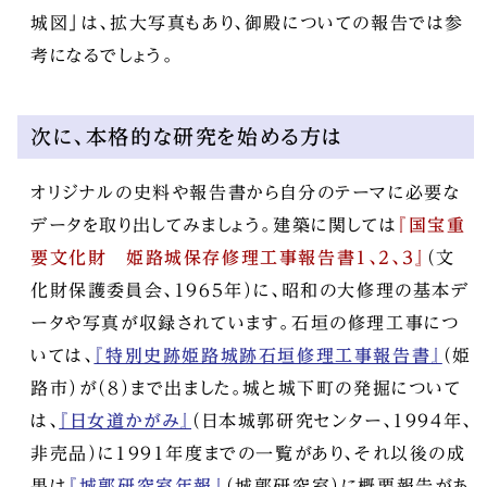
城図」は、拡大写真もあり、御殿についての報告では参
考になるでしょう。
次に、本格的な研究を始める方は
オリジナルの史料や報告書から自分のテーマに必要な
データを取り出してみましょう。建築に関しては
『国宝重
要文化財 姫路城保存修理工事報告書1、2、3』
（文
化財保護委員会、1965年）に、昭和の大修理の基本デ
ータや写真が収録されています。石垣の修理工事につ
いては、
『特別史跡姫路城跡石垣修理工事報告書』
（姫
路市）が（8）まで出ました。城と城下町の発掘について
は、
『日女道かがみ』
（日本城郭研究センター、1994年、
非売品）に1991年度までの一覧があり、それ以後の成
果は
『城郭研究室年報』
（城郭研究室）に概要報告があ