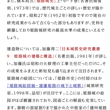
また、橋本政次
『姫路城史』
上・中・下巻（名著出版復
刻、1973年）では、歴代城主ごとの詳しい歴史が描か
れています。昭和27年（1952年）初版ですので現在の
研究成果からみて古くなった部分もありますが、史料を
網羅しており姫路城研究の最高水準の成果といえるで
しょう。
建造物については、加藤得二
『日本城郭史研究叢書
9 姫路城の建築と構造』
（名著出版、1981年）が詳し
い。加藤氏は昭和の大修理の工事主任だっただけに、そ
の成果をふまえた新知見も盛り込まれて注目されます。
姫路城の絵図については、『姫路市史』の付図のほか
『姫路城絵図展－雄藩姫路の城下と城郭』
（城郭研究
室、1998年、品切）が注目です。ここには、姫路城の絵
図がほぼ網羅されており、図面ごとの解説も充実してい
ます。御殿の部屋割りまで描かれた中根家の「播州姫路