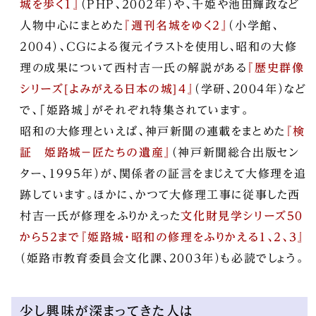
城を歩く1』
（PHP、2002年）や、千姫や池田輝政など
人物中心にまとめた
『週刊名城をゆく2』
（小学館、
2004）、CGによる復元イラストを使用し、昭和の大修
理の成果について西村吉一氏の解説がある
『歴史群像
シリーズ[よみがえる日本の城]4』
（学研、2004年）など
で、「姫路城」がそれぞれ特集されています。
昭和の大修理といえば、神戸新聞の連載をまとめた
『検
証 姫路城－匠たちの遺産』
（神戸新聞総合出版セン
ター、1995年）が、関係者の証言をまじえて大修理を追
跡しています。ほかに、かつて大修理工事に従事した西
村吉一氏が修理をふりかえった
文化財見学シリーズ50
から52まで『姫路城・昭和の修理をふりかえる1、2、3』
（姫路市教育委員会文化課、2003年）も必読でしょう。
少し興味が深まってきた人は