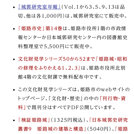
『城郭研究室年報』
（Vol．1から3、5、9、13は品
切、他は各1,000円）は、城郭研究室にて販売中。
『姫路市史』第14巻
は、姫路市役所1階の市政情
報センターか日本城郭研究センター内の図書館史
料整理室で5,500円にて販売中。
文化財見学シリーズ50から52まで『姫路城・昭和
の修理をふりかえる1、2、3』
は、姫路市役所北別
館4階の文化財課で無料配布中です。
この文化財見学シリーズは、姫路市のwebサイトの
トップページ、「文化財・歴史」の中の
「刊行物・資
料」
で既刊分はすべてPDF公開しています。
『検証姫路城』
（1325円税込）、
『日本城郭史研究
叢書9 姫路城の建築と構造』
（5040円）、
『姫路