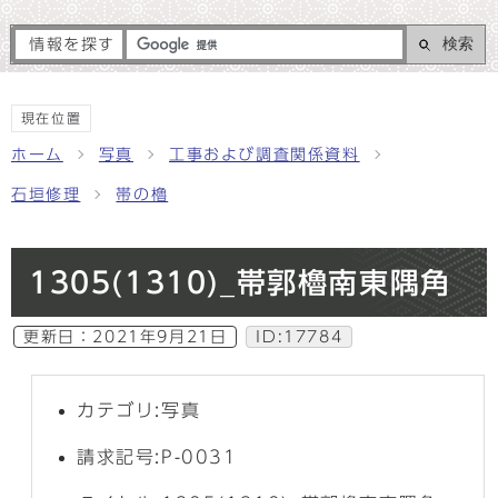
検索
情報を探す
現在位置
ホーム
写真
工事および調査関係資料
石垣修理
帯の櫓
1305(1310)_帯郭櫓南東隅角
更新日：
2021年9月21日
ID:17784
カテゴリ:写真
請求記号:P-0031