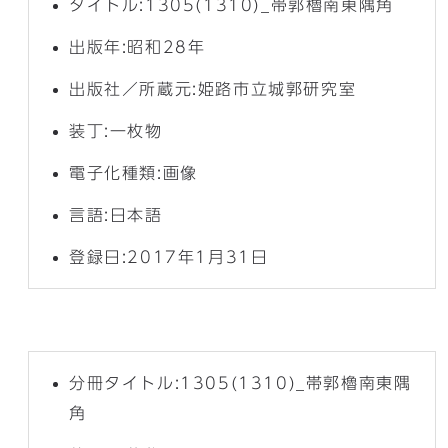
タイトル:1305(1310)_帯郭櫓南東隅角
出版年:昭和28年
出版社／所蔵元:姫路市立城郭研究室
装丁:一枚物
電子化種類:画像
言語:日本語
登録日:2017年1月31日
分冊タイトル:1305(1310)_帯郭櫓南東隅
角