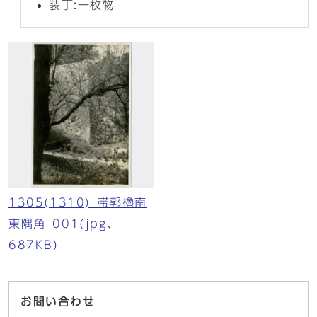
装丁:一枚物
1305(1310)_帯郭櫓南
東隅角_001(jpg、
687KB)
お問い合わせ