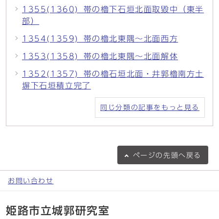
1355(1360)_帯の櫓下石垣北面取毀中（東半
部）
1354(1359)_帯の櫓北東隅～北面西方
1353(1358)_帯の櫓北東隅～北面解体
1352(1357)_帯の櫓石垣北面・井郭櫓南方土
塀下石垣積立完了
同じ分類の記事をもっと見る
ページの
先頭へ戻る
お問い合わせ
姫路市立城郭研究室