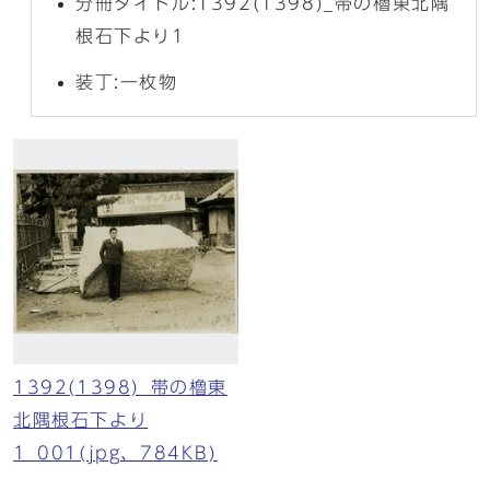
分冊タイトル:1392(1398)_帯の櫓東北隅
根石下より1
装丁:一枚物
1392(1398)_帯の櫓東
北隅根石下より
1_001(jpg、784KB)