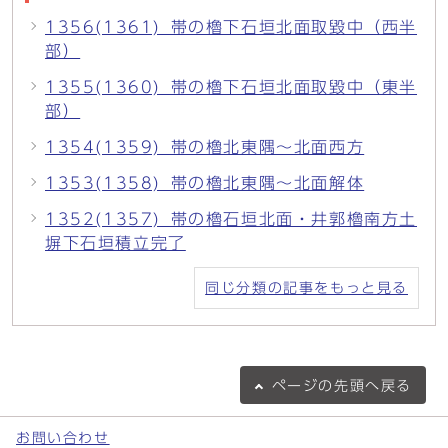
1356(1361)_帯の櫓下石垣北面取毀中（西半
部）
1355(1360)_帯の櫓下石垣北面取毀中（東半
部）
1354(1359)_帯の櫓北東隅～北面西方
1353(1358)_帯の櫓北東隅～北面解体
1352(1357)_帯の櫓石垣北面・井郭櫓南方土
塀下石垣積立完了
同じ分類の記事をもっと見る
ページの
先頭へ戻る
お問い合わせ