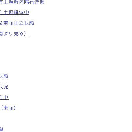
南方土塀解体隅石運搬
南方土塀解体中
面及東面埋立状態
（南より見る）
状態
状況
方中
中（東面）
損