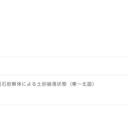
櫓南面石垣解体による土砂崩落状態（東～北面）