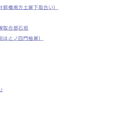
り（井郭櫓南方土塀下取合い）
土塀取合部石垣
手前はとノ四門袖塀）
り