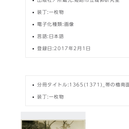
出版社／所蔵元:姫路市立城郭研究室
装丁:一枚物
電子化種類:画像
言語:日本語
登録日:2017年2月1日
分冊タイトル:1365(1371)_帯の
装丁:一枚物