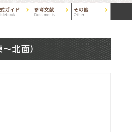
式ガイド
参考文献
その他
idebook
Documents
Other
東～北面）