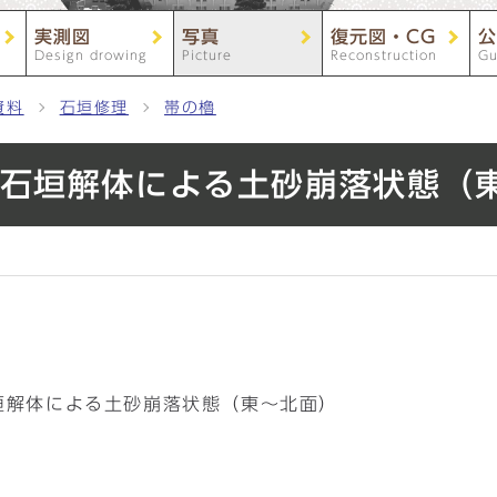
実測図
写真
復元図・CG
公
Design drowing
Picture
Reconstruction
Gu
資料
石垣修理
帯の櫓
櫓南面石垣解体による土砂崩落状態（
面石垣解体による土砂崩落状態（東～北面）