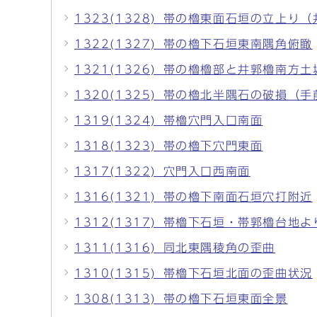
1323(1328)_帯の櫓東面石垣の立上
1322(1327)_帯の櫓下石垣東南隅角俯瞰
1321(1326)_帯の櫓櫓部と井郭櫓南方
1320(1325)_帯の櫓北半隅石の破損（
1319(1324)_帯櫓穴門入口南面
1318(1323)_帯の櫓下穴門東面
1317(1322)_穴門入口西南面
1316(1321)_帯の櫓下南面石垣穴打附近
1312(1317)_帯櫓下石垣・帯郭櫓台地よ
1311(1316)_同北東隅稜角の歪曲
1310(1315)_帯櫓下石垣北面の歪曲状況
1308(1313)_帯の櫓下石垣東面全景