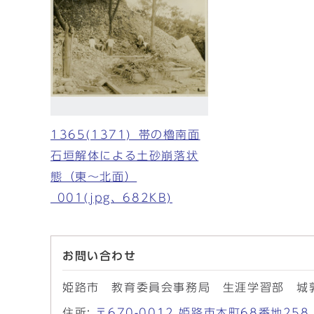
1365(1371)_帯の櫓南面
石垣解体による土砂崩落状
態（東～北面）
_001(jpg、682KB)
お問い合わせ
姫路市 教育委員会事務局 生涯学習部 城
住所:
〒670-0012 姫路市本町68番地2