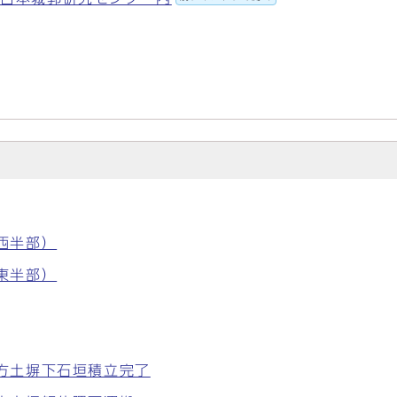
（西半部）
（東半部）
南方土塀下石垣積立完了