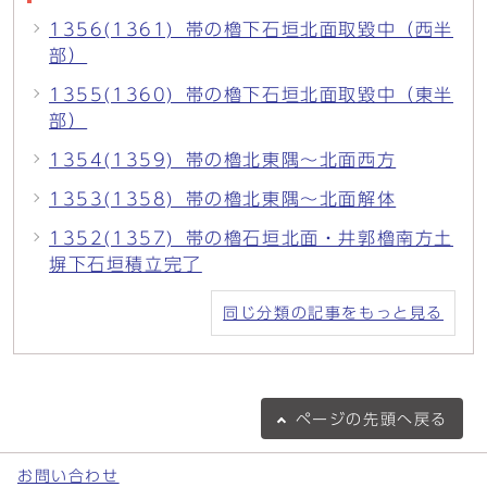
1356(1361)_帯の櫓下石垣北面取毀中（西半
部）
1355(1360)_帯の櫓下石垣北面取毀中（東半
部）
1354(1359)_帯の櫓北東隅～北面西方
1353(1358)_帯の櫓北東隅～北面解体
1352(1357)_帯の櫓石垣北面・井郭櫓南方土
塀下石垣積立完了
同じ分類の記事をもっと見る
ページの
先頭へ戻る
お問い合わせ