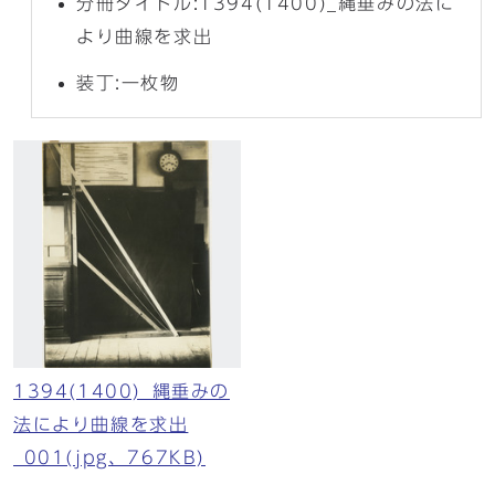
分冊タイトル:1394(1400)_縄垂みの法に
より曲線を求出
装丁:一枚物
1394(1400)_縄垂みの
法により曲線を求出
_001(jpg、767KB)