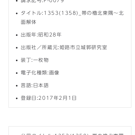
請求記号:P-0079
タイトル:1353(1358)_帯の櫓北東隅～北
面解体
出版年:昭和28年
出版社／所蔵元:姫路市立城郭研究室
装丁:一枚物
電子化種類:画像
言語:日本語
登録日:2017年2月1日