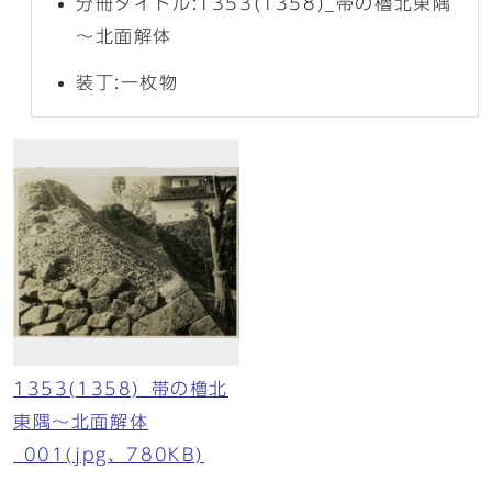
分冊タイトル:1353(1358)_帯の櫓北東隅
～北面解体
装丁:一枚物
1353(1358)_帯の櫓北
東隅～北面解体
_001(jpg、780KB)