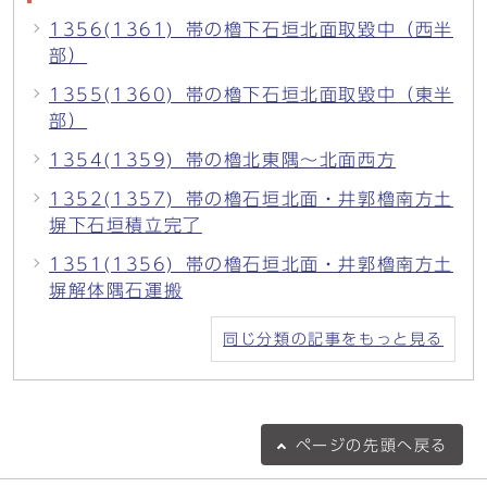
1356(1361)_帯の櫓下石垣北面取毀中（西半
部）
1355(1360)_帯の櫓下石垣北面取毀中（東半
部）
1354(1359)_帯の櫓北東隅～北面西方
1352(1357)_帯の櫓石垣北面・井郭櫓南方土
塀下石垣積立完了
1351(1356)_帯の櫓石垣北面・井郭櫓南方土
塀解体隅石運搬
同じ分類の記事をもっと見る
ページの
先頭へ戻る