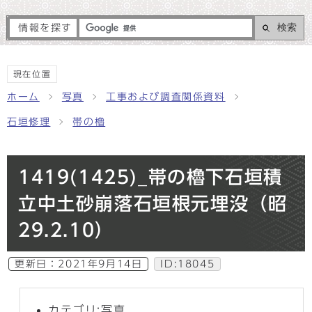
検索
情報を探す
現在位置
ホーム
写真
工事および調査関係資料
石垣修理
帯の櫓
1419(1425)_帯の櫓下石垣積
立中土砂崩落石垣根元埋没（昭
29.2.10）
更新日：
2021年9月14日
ID:18045
カテゴリ:写真