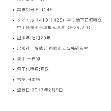
請求記号:P-0146
タイトル:1419(1425)_帯の櫓下石垣積立
中土砂崩落石垣根元埋没（昭29.2.10）
出版年:昭和29年
出版社／所蔵元:姫路市立城郭研究室
装丁:一枚物
電子化種類:画像
言語:日本語
登録日:2017年2月9日