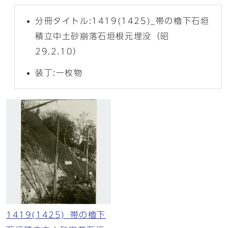
分冊タイトル:1419(1425)_帯の櫓下石垣
積立中土砂崩落石垣根元埋没（昭
29.2.10）
装丁:一枚物
1419(1425)_帯の櫓下