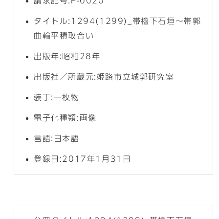
請求記号:P-0020
タイトル:1294(1299)_帯櫓下石垣～帯郭
曲輪平積取合い
出版年:昭和28年
出版社／所蔵元:姫路市立城郭研究室
装丁:一枚物
電子化種類:画像
言語:日本語
登録日:2017年1月31日