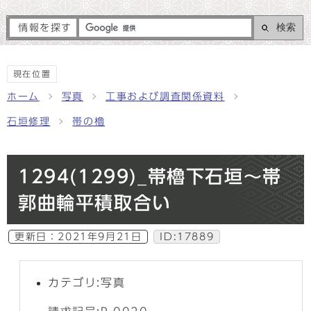
検索
情報を探す
現在位置
ホーム
写真
工事および調査関係資料
石垣修理
帯の櫓
1294(1299)_帯櫓下石垣～帯
郭曲輪平積取合い
更新日：
2021年9月21日
ID:17889
カテゴリ:写真