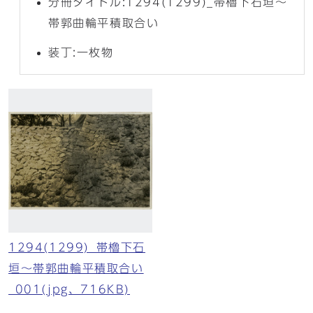
分冊タイトル:1294(1299)_帯櫓下石垣～
帯郭曲輪平積取合い
装丁:一枚物
1294(1299)_帯櫓下石
垣～帯郭曲輪平積取合い
_001(jpg、716KB)