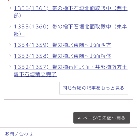
1356(1361)_帯の櫓下石垣北面取毀中（西半
部）
1355(1360)_帯の櫓下石垣北面取毀中（東半
部）
1354(1359)_帯の櫓北東隅～北面西方
1353(1358)_帯の櫓北東隅～北面解体
1352(1357)_帯の櫓石垣北面・井郭櫓南方土
塀下石垣積立完了
同じ分類の記事をもっと見る
ページの
先頭へ戻る
お問い合わせ