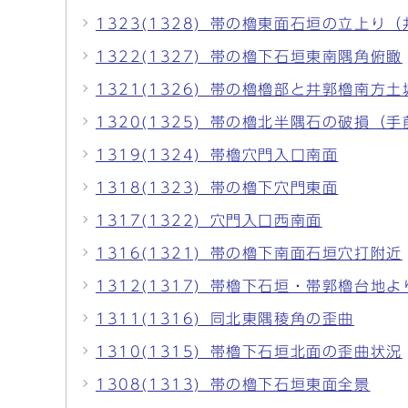
1323(1328)_帯の櫓東面石垣の立上
1322(1327)_帯の櫓下石垣東南隅角俯瞰
1321(1326)_帯の櫓櫓部と井郭櫓南方
1320(1325)_帯の櫓北半隅石の破損（
1319(1324)_帯櫓穴門入口南面
1318(1323)_帯の櫓下穴門東面
1317(1322)_穴門入口西南面
1316(1321)_帯の櫓下南面石垣穴打附近
1312(1317)_帯櫓下石垣・帯郭櫓台地よ
1311(1316)_同北東隅稜角の歪曲
1310(1315)_帯櫓下石垣北面の歪曲状況
1308(1313)_帯の櫓下石垣東面全景