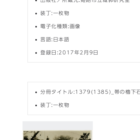
出版社／所蔵元:姫路市立城郭研究室
装丁:一枚物
電子化種類:画像
言語:日本語
登録日:2017年2月9日
分冊タイトル:1379(1385)_帯の
装丁:一枚物