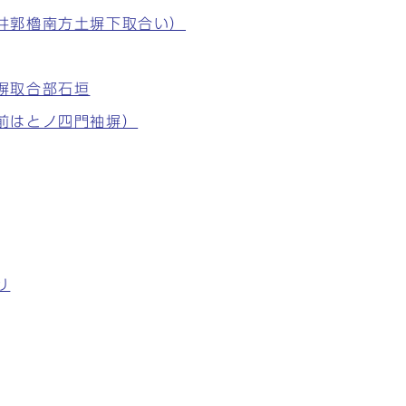
り（井郭櫓南方土塀下取合い）
土塀取合部石垣
手前はとノ四門袖塀）
り