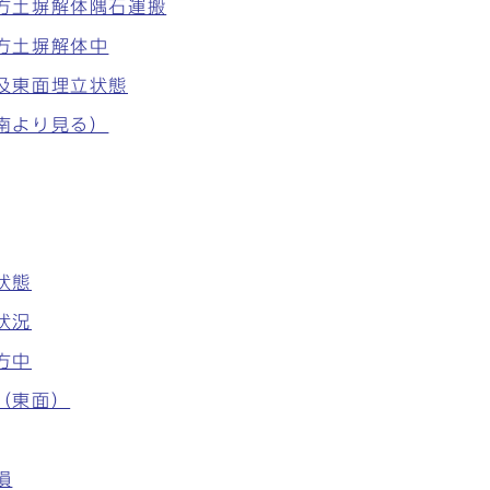
南方土塀解体隅石運搬
南方土塀解体中
面及東面埋立状態
（南より見る）
状態
状況
方中
中（東面）
損