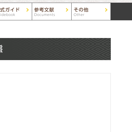
式ガイド
参考文献
その他
idebook
Documents
Other
態