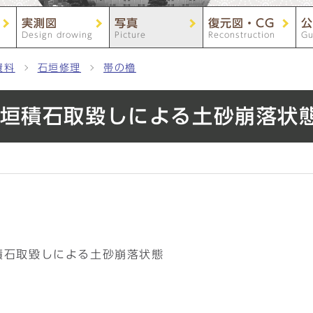
実測図
写真
復元図・CG
公
Design drowing
Picture
Reconstruction
Gu
資料
石垣修理
帯の櫓
櫓下石垣積石取毀しによる土砂崩落状
石垣積石取毀しによる土砂崩落状態