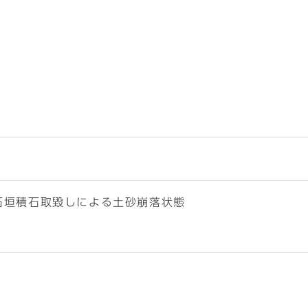
櫓下石垣積石取毀しによる土砂崩落状態