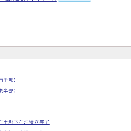
（西半部）
（東半部）
南方土塀下石垣積立完了