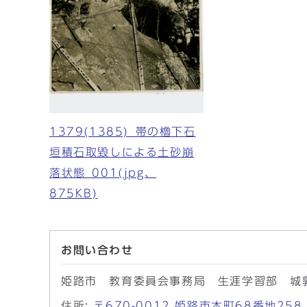
1379(1385)_帯の櫓下石
垣積石取毀しによる土砂崩
落状態_001(jpg、
875KB)
お問い合わせ
姫路市 教育委員会事務局 生涯学習部 城
住所:
〒670-0012 姫路市本町68番地2