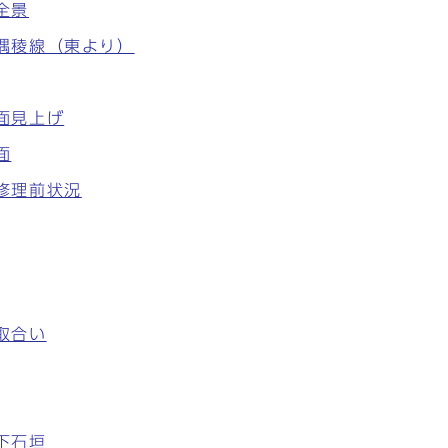
全景
北隅稜線（東より）
南面見上げ
面
面修理前状況
積取合い
同下石垣