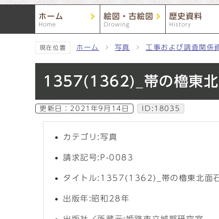
ホーム
絵図・古絵図
歴史資料
Home
Drowing
History
ホーム
写真
工事および調査関係
現在位置
1357(1362)_帯の櫓
更新日：
2021年9月14日
ID:18035
カテゴリ:写真
請求記号:P-0083
タイトル:1357(1362)_帯の櫓東北
出版年:昭和28年