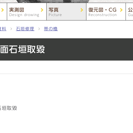
実測図
写真
復元図・CG
公
Design drowing
Picture
Reconstruction
Gu
資料
石垣修理
帯の櫓
東北面石垣取毀
面石垣取毀