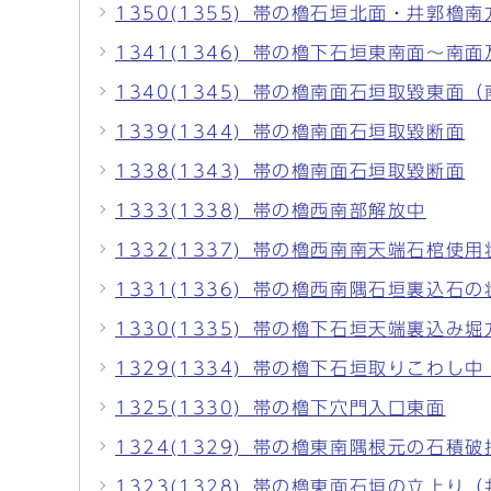
1350(1355)_帯の櫓石垣北面・井郭櫓
1341(1346)_帯の櫓下石垣東南面～南
1340(1345)_帯の櫓南面石垣取毀東面
1339(1344)_帯の櫓南面石垣取毀断面
1338(1343)_帯の櫓南面石垣取毀断面
1333(1338)_帯の櫓西南部解放中
1332(1337)_帯の櫓西南南天端石棺使用
1331(1336)_帯の櫓西南隅石垣裏込石の
1330(1335)_帯の櫓下石垣天端裏込み堀
1329(1334)_帯の櫓下石垣取りこわし
1325(1330)_帯の櫓下穴門入口東面
1324(1329)_帯の櫓東南隅根元の石積破
1323(1328)_帯の櫓東面石垣の立上