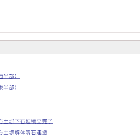
（西半部）
（東半部）
南方土塀下石垣積立完了
南方土塀解体隅石運搬