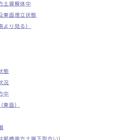
南方土塀解体中
面及東面埋立状態
（南より見る）
状態
状況
方中
中（東面）
損
り（井郭櫓南方土塀下取合い）