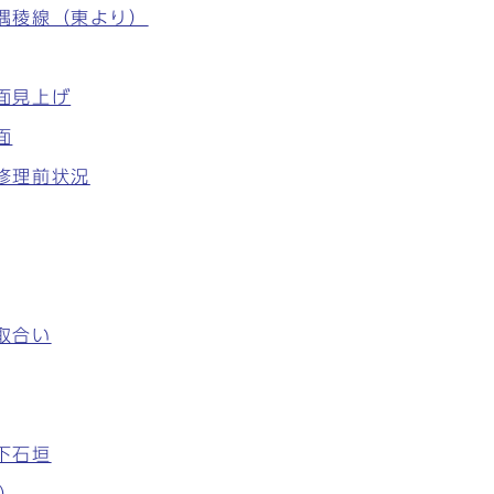
北隅稜線（東より）
南面見上げ
面
面修理前状況
積取合い
同下石垣