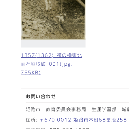
1357(1362)_帯の櫓東北
面石垣取毀_001(jpg、
755KB)
お問い合わせ
姫路市 教育委員会事務局 生涯学習部 城
住所:
〒670-0012 姫路市本町68番地2