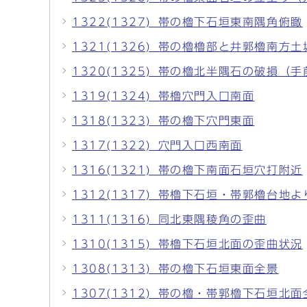
1322(1327)_帯の櫓下石垣東南隅角俯瞰
1321(1326)_帯の櫓櫓部と井郭櫓南方
1320(1325)_帯の櫓北半隅石の破損（
1319(1324)_帯櫓穴門入口南面
1318(1323)_帯の櫓下穴門東面
1317(1322)_穴門入口西南面
1316(1321)_帯の櫓下南面石垣穴打附近
1312(1317)_帯櫓下石垣・帯郭櫓台地よ
1311(1316)_同北東隅稜角の歪曲
1310(1315)_帯櫓下石垣北面の歪曲状況
1308(1313)_帯の櫓下石垣東面全景
1307(1312)_帯の櫓・帯郭櫓下石垣北面