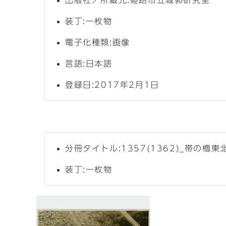
出版社／所蔵元:姫路市立城郭研究室
装丁:一枚物
電子化種類:画像
言語:日本語
登録日:2017年2月1日
分冊タイトル:1357(1362)_帯の櫓
装丁:一枚物