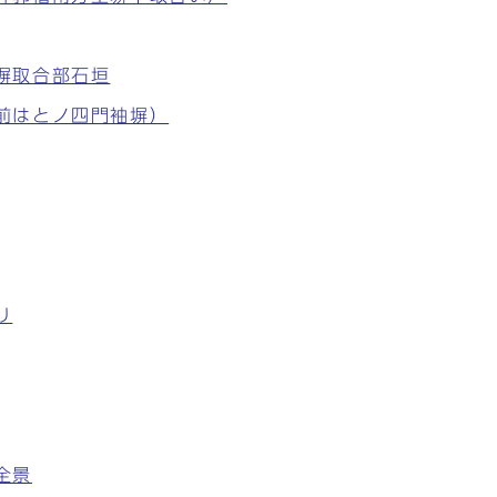
土塀取合部石垣
手前はとノ四門袖塀）
り
全景