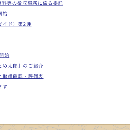
覧料等の徴収事務に係る委託
開始
ガイド）第2弾
開始
とめ太郎」のご紹介
ィ取組確認・評価表
ます