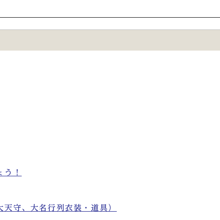
ょう！
大天守、大名行列衣装・道具）