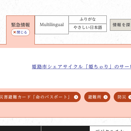
ふりがな
緊急情報
Multilingual
情報を探
やさしい日本語
閉じる
姫路市シェアサイクル「姫ちゃり」のサー
災害避難カード「命のパスポート」
避難所
防災