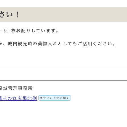
さい！
とり1枚お配りしています。
か、城内観光時の荷物入れとしてもご活用ください。
路城管理事務所
路城三の丸広場北側
別ウィンドウで開く