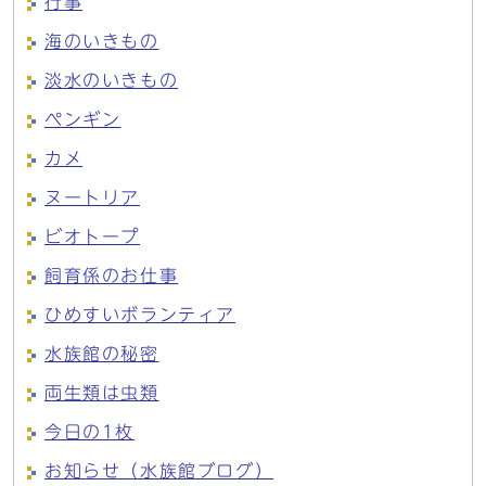
行事
海のいきもの
淡水のいきもの
ペンギン
カメ
ヌートリア
ビオトープ
飼育係のお仕事
ひめすいボランティア
水族館の秘密
両生類は虫類
今日の1枚
お知らせ（水族館ブログ）