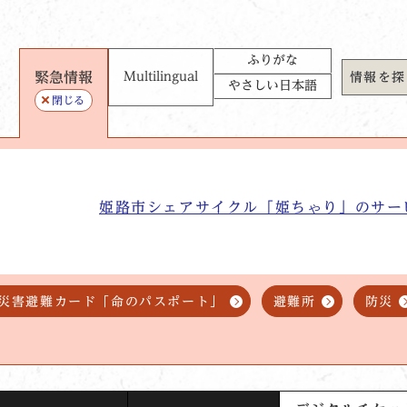
ふりがな
緊急情報
Multilingual
情報を探
やさしい日本語
閉じる
姫路市シェアサイクル「姫ちゃり」のサー
災害避難カード「命のパスポート」
避難所
防災