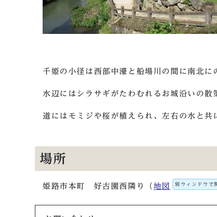
千姫の小径は西部中濠と船場川の間に南北に
水辺にはシラサギがたわむれるお城沿いの散
道にはモミジや桜が植えられ、左右の水と共
場所
別ウィンドウで
姫路市本町 好古園西隣り（
地図