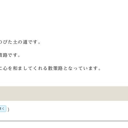
のびた土の道です。
策路です。
に心を和ましてくれる散策路となっています。
開く
）