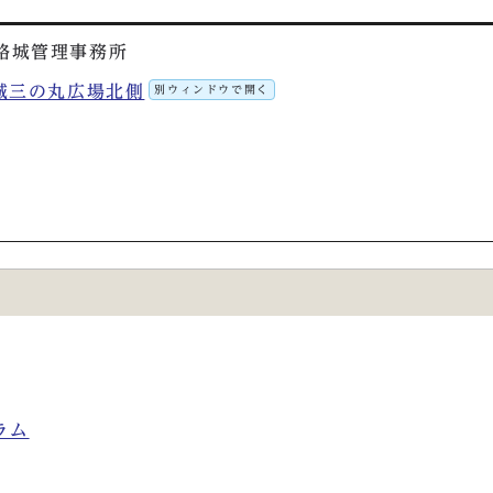
路城管理事務所
路城三の丸広場北側
別ウィンドウで開く
ラム