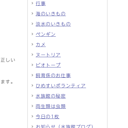
行事
海のいきもの
淡水のいきもの
ペンギン
カメ
ヌートリア
の正しい
ビオトープ
飼育係のお仕事
います。
ひめすいボランティア
水族館の秘密
両生類は虫類
今日の1枚
お知らせ（水族館ブログ）