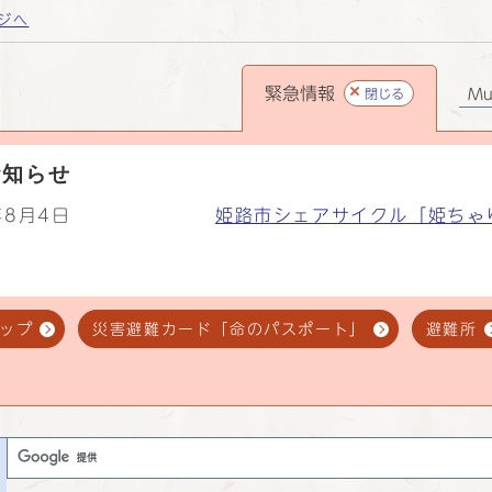
ジへ
緊急情報
閉じる
Mul
お知らせ
年8月4日
姫路市シェアサイクル「姫ちゃ
ップ
災害避難カード「命のパスポート」
避難所