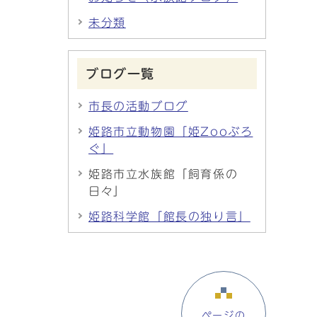
未分類
ブログ一覧
市長の活動ブログ
姫路市立動物園「姫Zooぶろ
ぐ」
姫路市立水族館「飼育係の
日々」
姫路科学館「館長の独り言」
ページの