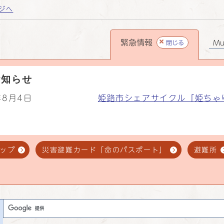
ジへ
緊急情報
閉じる
Mul
お知らせ
年8月4日
姫路市シェアサイクル「姫ちゃ
ップ
災害避難カード「命のパスポート」
避難所