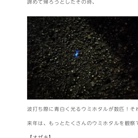
諦めて帰ろうとしたその時、
波打ち際に青白く光るウミホタルが数匹！そ
来年は、もっとたくさんのウミホタルを観察
【オザキ】