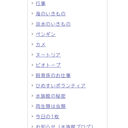
行事
海のいきもの
淡水のいきもの
ペンギン
カメ
ヌートリア
ビオトープ
飼育係のお仕事
ひめすいボランティア
水族館の秘密
両生類は虫類
今日の1枚
お知らせ（水族館ブログ）