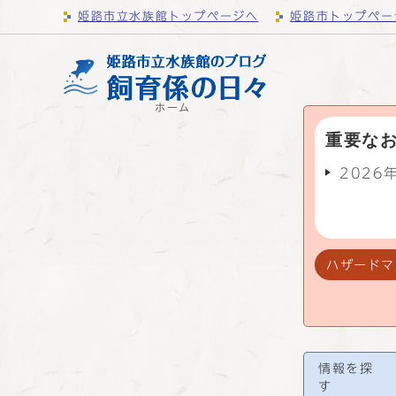
姫路市立水族館トップページへ
姫路市トップペー
ホーム
重要な
2026
ハザードマ
情報を探
す