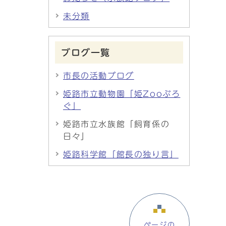
未分類
ブログ一覧
市長の活動ブログ
姫路市立動物園「姫Zooぶろ
ぐ」
姫路市立水族館「飼育係の
日々」
姫路科学館「館長の独り言」
ページの