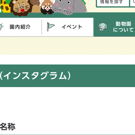
情報を探す
動物園
園内紹介
イベント
について
（インスタグラム）
び名称