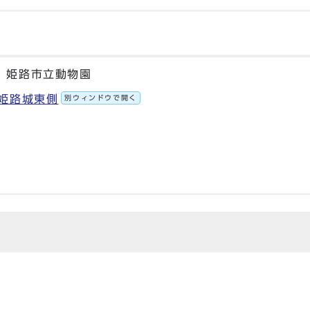
 姫路市立動物園
 姫路城東側
別ウィンドウで開く