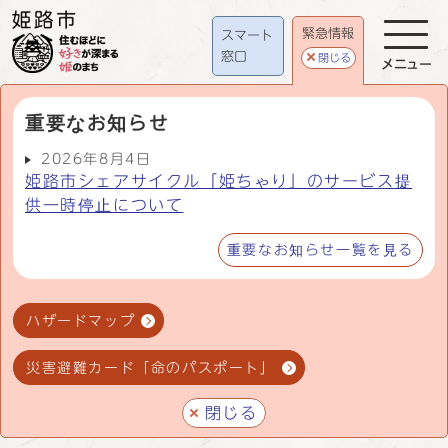
緊急情報
スマート
窓口
閉じる
メニュー
重要なお知らせ
2026年8月4日
姫路市シェアサイクル「姫ちゃり」のサービス提
供一時停止について
重要なお知らせ一覧を見る
ハザードマップ
災害避難カード「命のパスポート」
閉じる