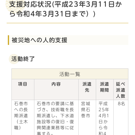
支援対応状況(平成23年3月11日か
ら令和4年3月31日まで）)
被災地への人的支援
活動終了
活動一覧
項目
内容
派遣
派遣
延べ
先
期間
派遣
人数
石巻市
石巻市の要請に基
宮城
平成
8名
への長
づき、技術職を長
県石
25年
期派遣
期派遣し、下水道
巻市
4月1
（土木
施設等の復旧・復
日か
職）
興関連業務等に従
ら令
事する。
和4