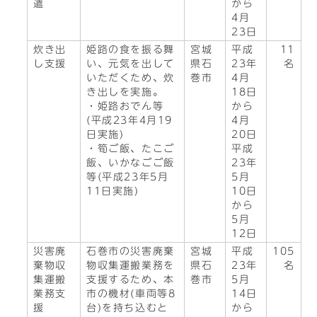
遣
から
4月
23日
炊き出
姫路の食を振る舞
宮城
平成
11
し支援
い、元気を出して
県石
23年
名
いただくため、炊
巻市
4月
き出しを実施。
18日
・姫路おでん等
から
(平成23年4月19
4月
日実施)
20日
・筍ご飯、たこご
平成
飯、いかなごご飯
23年
等(平成23年5月
5月
11日実施)
10日
から
5月
12日
災害廃
石巻市の災害廃棄
宮城
平成
105
棄物収
物収集運搬業務を
県石
23年
名
集運搬
支援するため、本
巻市
5月
業務支
市の機材(車両等8
14日
援
台)を持ち込むと
から