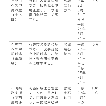
石巻市
石巻市の要請に基
宮城
平成
7名
への中
づき、技術職を中
県石
23年
期派遣
期派遣し、下水道
巻市
5月
（土木
復旧業務等に従事
31日
職）
する。
から
平成
25年
3月
31日
石巻市
石巻市の要請に基
宮城
平成
6名
への中
づき、一般事務職
県石
23年
期派遣
を中期派遣し、復
巻市
8月
（事務
旧・復興関連業務
31日
職）
等に従事する。
から
平成
25年
3月
31日
市町業
関西広域連合宮城
宮城
平成
108
務支援
チームの一員とし
県石
23年
名
（関西
て、市職員を派遣
巻市
4月2
広域連
し、主に家屋被害
日か