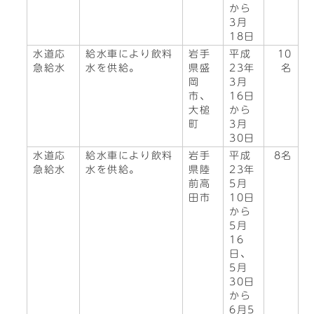
から
3月
18日
水道応
給水車により飲料
岩手
平成
10
急給水
水を供給。
県盛
23年
名
岡
3月
市、
16日
大槌
から
町
3月
30日
水道応
給水車により飲料
岩手
平成
8名
急給水
水を供給。
県陸
23年
前高
5月
田市
10日
から
5月
16
日、
5月
30日
から
6月5