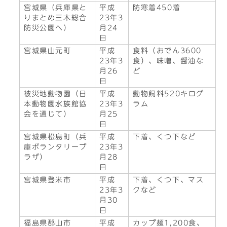
宮城県（兵庫県と
平成
防寒着450着
りまとめ三木総合
23年3
防災公園へ）
月24
日
宮城県山元町
平成
食料（おでん3600
23年3
食）、味噌、醤油な
月26
ど
日
被災地動物園（日
平成
動物飼料520キログ
本動物園水族館協
23年3
ラム
会を通じて）
月25
日
宮城県松島町（兵
平成
下着、くつ下など
庫ボランタリープ
23年3
ラザ）
月28
日
宮城県登米市
平成
下着、くつ下、マス
23年3
クなど
月30
日
福島県郡山市
平成
カップ麺1,200食、