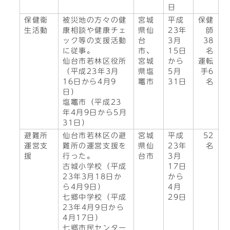
日
保健衛
被災地の方々の健
宮城
平成
保健
生活動
康相談や健康チェ
県仙
23年
師
ック等の支援活動
台
3月
38
に従事。
市、
15日
名
仙台市若林区役所
宮城
から
運転
（平成23年3月
県塩
5月
手6
16日から4月9
竈市
31日
名
日）
塩竈市（平成23
年4月9日から5月
31日）
避難所
仙台市若林区の避
宮城
平成
52
運営支
難所の運営支援を
県仙
23年
名
援
行った。
台市
3月
古城小学校（平成
17日
23年3月18日か
から
ら4月9日）
4月
七郷中学校（平成
29日
23年4月9日から
4月17日）
七郷市民センター