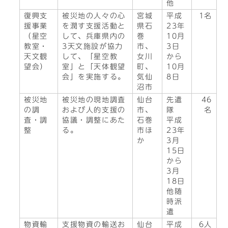
他
復興支
被災地の人々の心
宮城
平成
1名
援事業
を潤す支援活動と
県石
23年
（星空
して、兵庫県内の
巻
10月
教室・
3天文施設が協力
市、
3日
天文観
して、「星空教
女川
から
望会）
室」と「天体観望
町、
10月
会」を実施する。
気仙
8日
沼市
被災地
被災地の現地調査
仙台
先遣
46
の調
および人的支援の
市、
隊
名
査・調
協議・調整にあた
石巻
平成
整
る。
市ほ
23年
か
3月
15日
から
3月
18日
他随
時派
遣
物資輸
支援物資の輸送お
仙台
平成
6人