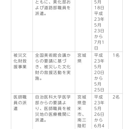
ともに、美化部お
5月
よび道路部職員を
18日
派遣。
平成
23年
5月
23日
から
7月1
日
被災文
全国美術館会議か
宮城
平成
1名
化財救
らの要請に基づ
県
23年
援事業
き、被災した文化
5月
財の救援活動を実
20日
施。
から
5月
25日
医師職
自治医科大学医学
宮城
平成
2名
員の派
部からの要請よ
県登
23年
遣
り、医師職員を被
米
5月
災地の医療機関に
市、
26日
派遣。
南三
から
陸町
6月4