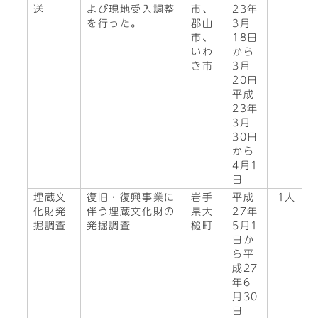
送
よび現地受入調整
市、
23年
を行った。
郡山
3月
市、
18日
いわ
から
き市
3月
20日
平成
23年
3月
30日
から
4月1
日
埋蔵文
復旧・復興事業に
岩手
平成
1人
化財発
伴う埋蔵文化財の
県大
27年
掘調査
発掘調査
槌町
5月1
日か
ら平
成27
年6
月30
日