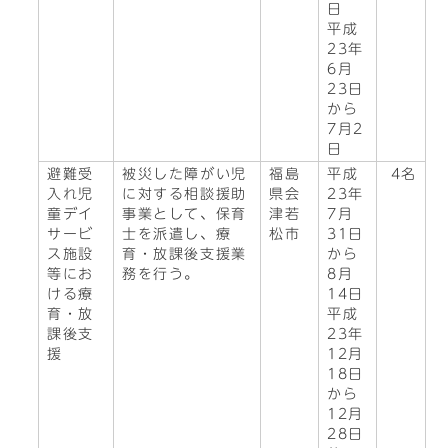
日
平成
23年
6月
23日
から
7月2
日
避難受
被災した障がい児
福島
平成
4名
入れ児
に対する相談援助
県会
23年
童デイ
事業として、保育
津若
7月
サービ
士を派遣し、療
松市
31日
ス施設
育・放課後支援業
から
等にお
務を行う。
8月
ける療
14日
育・放
平成
課後支
23年
援
12月
18日
から
12月
28日