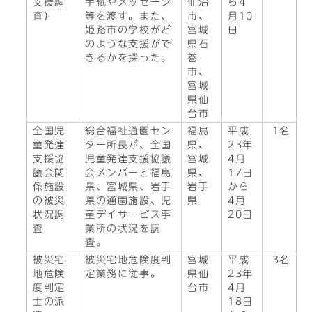
支援調
手紙やメッセージ
仙沼
ら4
査）
等を渡す。また、
市、
月10
姫路市の学校がど
宮城
日
のような支援がで
県石
きるかを探った。
巻
市、
宮城
県仙
台市
全国児
総合福祉通園セン
福島
平成
1名
童発達
ター所長が、全国
県、
23年
支援協
児童発達支援協議
宮城
4月
議会関
会メンバーと福島
県、
17日
係施設
県、宮城県、岩手
岩手
から
の被災
県の通園施設、児
県
4月
状況調
童デイサービス事
20日
査
業所の状況を調
査。
被災宅
被災宅地危険度判
宮城
平成
3名
地危険
定業務に従事。
県仙
23年
度判定
台市
4月
士の派
18日