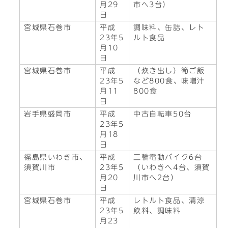
月29
市へ3台）
日
宮城県石巻市
平成
調味料、缶詰、レト
23年5
ルト食品
月10
日
宮城県石巻市
平成
（炊き出し）筍ご飯
23年5
など800食、味噌汁
月11
800食
日
岩手県盛岡市
平成
中古自転車50台
23年5
月18
日
福島県いわき市、
平成
三輪電動バイク6台
須賀川市
23年5
（いわきへ4台、須賀
月20
川市へ2台）
日
宮城県石巻市
平成
レトルト食品、清涼
23年5
飲料、調味料
月23