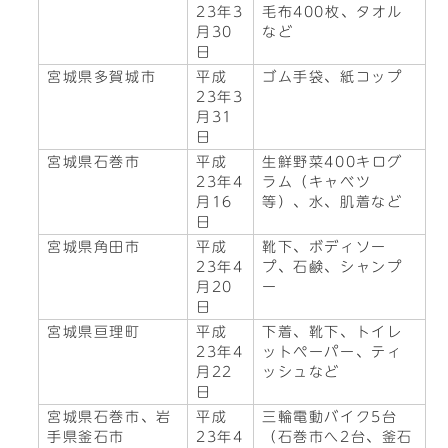
23年3
毛布400枚、タオル
月30
など
日
宮城県多賀城市
平成
ゴム手袋、紙コップ
23年3
月31
日
宮城県石巻市
平成
生鮮野菜400キログ
23年4
ラム（キャベツ
月16
等）、水、肌着など
日
宮城県角田市
平成
靴下、ボディソー
23年4
プ、石鹸、シャンプ
月20
ー
日
宮城県亘理町
平成
下着、靴下、トイレ
23年4
ットペーパー、ティ
月22
ッシュなど
日
宮城県石巻市、岩
平成
三輪電動バイク5台
手県釜石市
23年4
（石巻市へ2台、釜石