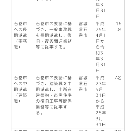
年3
月31
日
石巻市
石巻市の要請に基
宮城
平成
16
への長
づき、一般事務職
県石
25年
名
期派遣
を長期派遣し、復
巻市
4月1
（事務
旧・復興関連業務
日か
職）
等に従事する。
ら令
和3
年3
月31
日
石巻市
石巻市の要請に基
宮城
平成
7名
への中
づき、建築職を中
県石
23年
期派遣
期派遣し、市所有
巻市
5月
（建築
建築物・市営住宅
31日
職）
の復旧工事等関係
から
業務等に従事す
平成
る。
25年
3月
31日