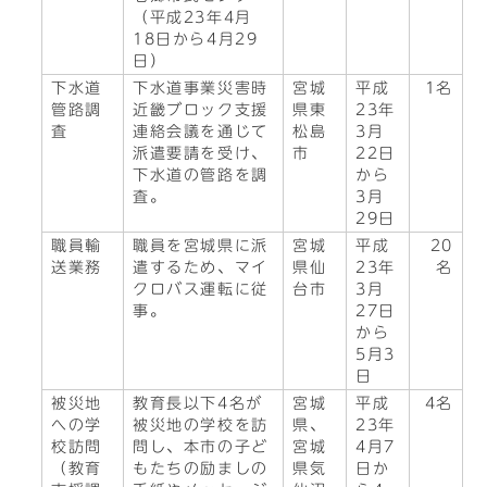
（平成23年4月
18日から4月29
日）
下水道
下水道事業災害時
宮城
平成
1名
管路調
近畿ブロック支援
県東
23年
査
連絡会議を通じて
松島
3月
派遣要請を受け、
市
22日
下水道の管路を調
から
査。
3月
29日
職員輸
職員を宮城県に派
宮城
平成
20
送業務
遣するため、マイ
県仙
23年
名
クロバス運転に従
台市
3月
事。
27日
から
5月3
日
被災地
教育長以下4名が
宮城
平成
4名
への学
被災地の学校を訪
県、
23年
校訪問
問し、本市の子ど
宮城
4月7
（教育
もたちの励ましの
県気
日か