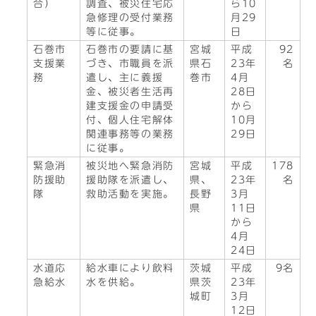
合）
調査、被災住宅応
ら10
急修理の受付業務
月29
等に従事。
日
石巻市
石巻市の要請に基
宮城
平成
92
支援業
づき、市職員を派
県石
23年
名
務
遣し、主に義援
巻市
4月
金、被災者生活再
28日
建支援金の申請受
から
付、個人住宅解体
10月
関連事務等の業務
29日
に従事。
緊急消
被災地へ緊急消防
宮城
平成
178
防援助
援助隊を派遣し、
県、
23年
名
隊
救助活動を実施。
長野
3月
県
11日
から
4月
24日
水道応
給水車により飲料
茨城
平成
9名
急給水
水を供給。
県茨
23年
城町
3月
12日