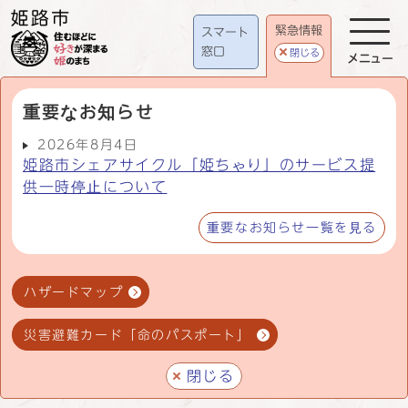
緊急情報
スマート
窓口
閉じる
メニュー
重要なお知らせ
2026年8月4日
姫路市シェアサイクル「姫ちゃり」のサービス提
供一時停止について
重要なお知らせ一覧を見る
ハザードマップ
災害避難カード「命のパスポート」
閉じる