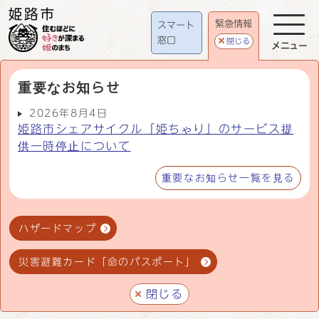
緊急情報
スマート
窓口
閉じる
メニュー
重要なお知らせ
2026年8月4日
姫路市シェアサイクル「姫ちゃり」のサービス提
供一時停止について
重要なお知らせ一覧を見る
ハザードマップ
災害避難カード「命のパスポート」
閉じる