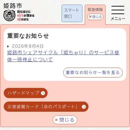
緊急情報
スマート
窓口
閉じる
メニュー
重要なお知らせ
2026年8月4日
姫路市シェアサイクル「姫ちゃり」のサービス提
供一時停止について
重要なお知らせ一覧を見る
ハザードマップ
災害避難カード「命のパスポート」
閉じる