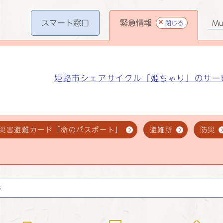
スマート
窓口
緊急情報
閉じる
Mul
姫路市シェアサイクル「姫ちゃり」のサー
災害避難カード「命のパスポート」
避難所
防災