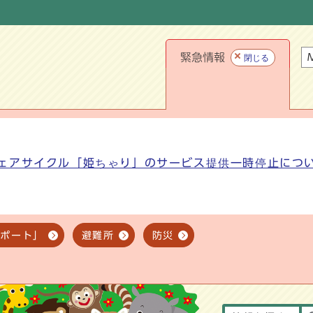
緊急情報
M
閉じる
ェアサイクル「姫ちゃり」のサービス提供一時停止につ
スポート」
避難所
防災