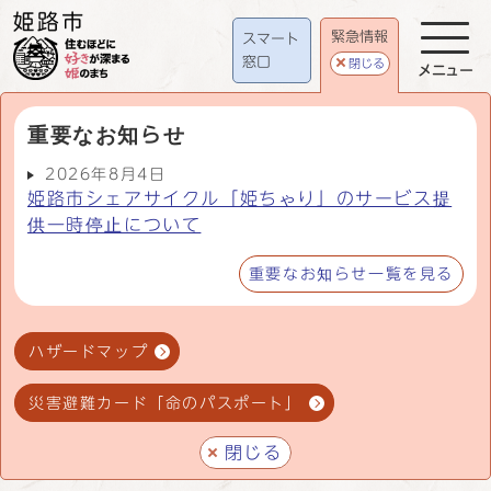
緊急情報
スマート
窓口
閉じる
メニュー
重要なお知らせ
2026年8月4日
姫路市シェアサイクル「姫ちゃり」のサービス提
供一時停止について
重要なお知らせ一覧を見る
ハザードマップ
災害避難カード「命のパスポート」
閉じる