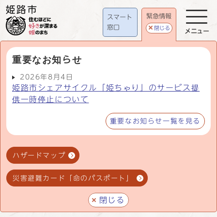
緊急情報
スマート
窓口
閉じる
メニュー
重要なお知らせ
2026年8月4日
姫路市シェアサイクル「姫ちゃり」のサービス提
供一時停止について
重要なお知らせ一覧を見る
ハザードマップ
災害避難カード「命のパスポート」
閉じる