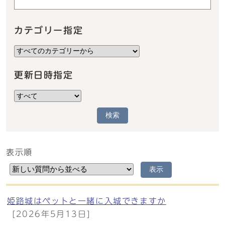
カテゴリー指定
更新日時指定
検索
表示順
メインメニュー
表示
姫路城はペットと一緒に入城できますか
[2026年5月13日]