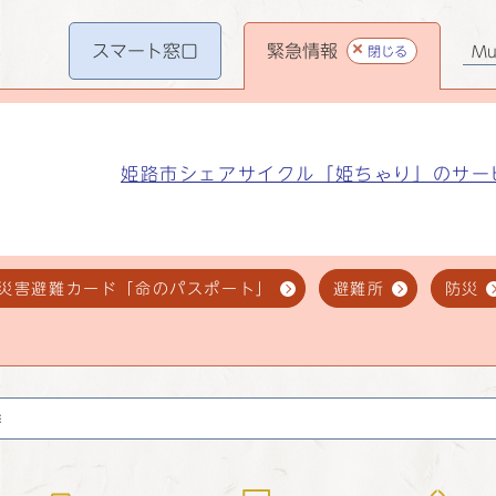
スマート
窓口
緊急情報
閉じる
Mul
姫路市シェアサイクル「姫ちゃり」のサー
災害避難カード「命のパスポート」
避難所
防災