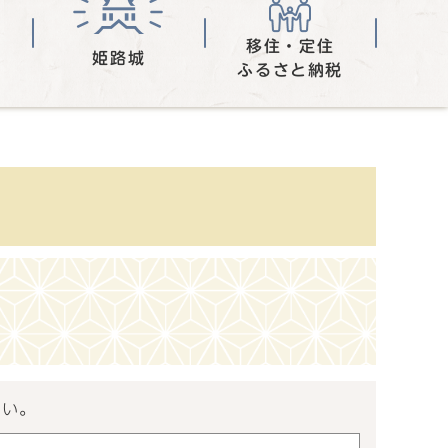
移住・定住
姫路城
ふるさと納税
さい。