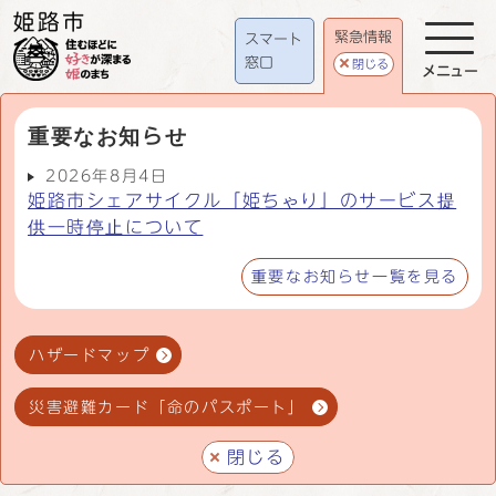
緊急情報
スマート
窓口
閉じる
メニュー
重要なお知らせ
2026年8月4日
姫路市シェアサイクル「姫ちゃり」のサービス提
供一時停止について
重要なお知らせ一覧を見る
ハザードマップ
災害避難カード「命のパスポート」
閉じる