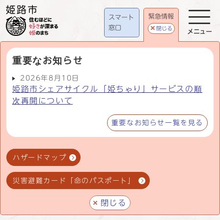
緊急情報
スマート
窓口
閉じる
メニュー
重要なお知らせ
2026年8月10日
姫路市シェアサイクル「姫ちゃり」サービスの順
次再開について
重要なお知らせ一覧を見る
ハザードマップ
災害避難カード「命のパスポート」
閉じる