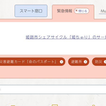
スマート
窓口
緊急情報
閉じる
Mul
姫路市シェアサイクル「姫ちゃり」のサー
災害避難カード「命のパスポート」
避難所
防災