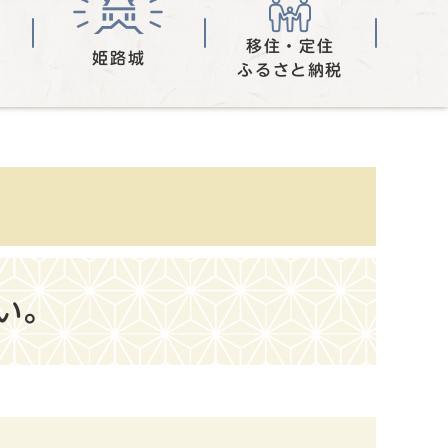
移住・定住
姫路城
ふるさと納税
い。