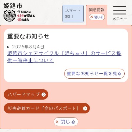
緊急情報
スマート
窓口
閉じる
メニュー
重要なお知らせ
2026年8月4日
姫路市シェアサイクル「姫ちゃり」のサービス提
供一時停止について
重要なお知らせ一覧を見る
ハザードマップ
災害避難カード「命のパスポート」
閉じる