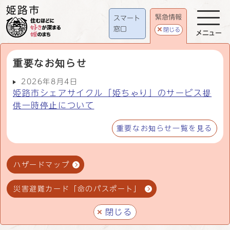
緊急情報
スマート
窓口
閉じる
メニュー
重要なお知らせ
2026年8月4日
姫路市シェアサイクル「姫ちゃり」のサービス提
供一時停止について
重要なお知らせ一覧を見る
ハザードマップ
災害避難カード「命のパスポート」
閉じる