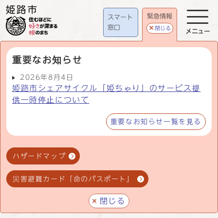
緊急情報
スマート
窓口
閉じる
メニュー
重要なお知らせ
2026年8月4日
姫路市シェアサイクル「姫ちゃり」のサービス提
供一時停止について
重要なお知らせ一覧を見る
ハザードマップ
災害避難カード「命のパスポート」
閉じる