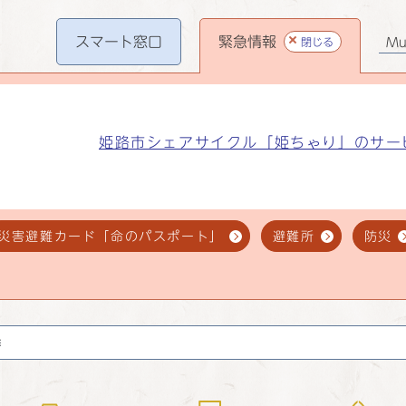
スマート
窓口
緊急情報
閉じる
Mul
姫路市シェアサイクル「姫ちゃり」のサー
災害避難カード「命のパスポート」
避難所
防災