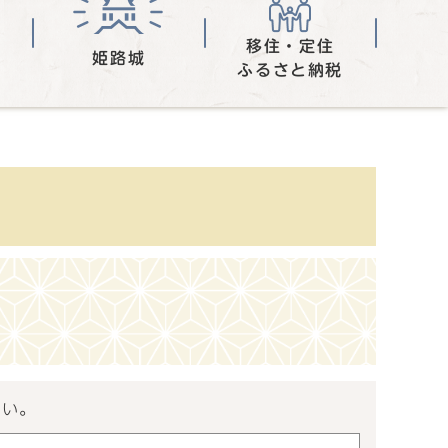
移住・定住
姫路城
ふるさと納税
さい。