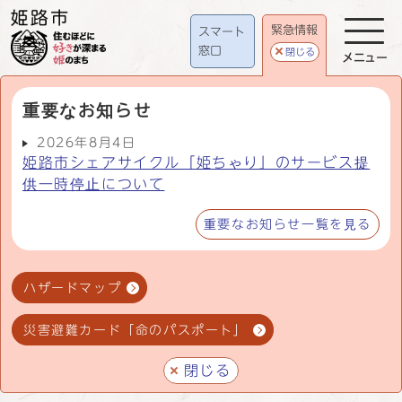
緊急情報
スマート
窓口
閉じる
メニュー
重要なお知らせ
2026年8月4日
姫路市シェアサイクル「姫ちゃり」のサービス提
供一時停止について
重要なお知らせ一覧を見る
ハザードマップ
災害避難カード「命のパスポート」
閉じる