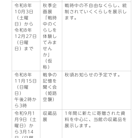
令和8年
秋季企
戦時中の不自由なくらし、統
10月3日
画展
制されていくくらしを展示し
（土曜
「戦時
ます。
日）から
中のく
令和8年
らしを
12月27日
体験し
（日曜
てみま
日）まで
せん
か」
（仮
称）
令和8年
戦争の
秋頃お知らせの予定です。
11月15日
記憶を
（日曜
聞く会
日）
（姫路
午後2時か
空襲）
ら3時
令和9月1
収蔵品
1年間に新たに寄贈された資
月9日（土
展
料を中心に、当館の収蔵品を
曜日）か
展示します。
ら3月14