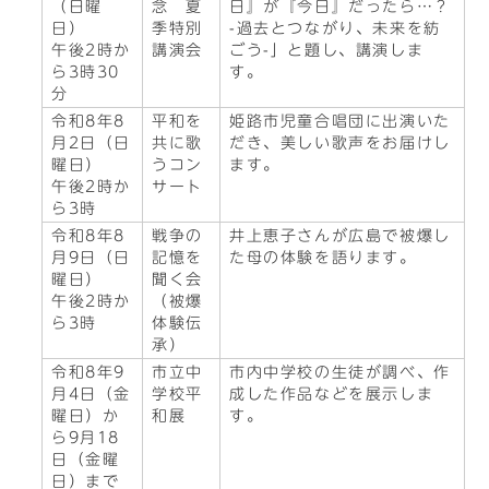
（日曜
念 夏
日』が『今日』だったら…？
日）
季特別
-過去とつながり、未来を紡
午後2時か
講演会
ごう-」と題し、講演しま
ら3時30
す。
分
令和8年8
平和を
姫路市児童合唱団に出演いた
月2日（日
共に歌
だき、美しい歌声をお届けし
曜日）
うコン
ます。
午後2時か
サート
ら3時
令和8年8
戦争の
井上恵子さんが広島で被爆し
月9日（日
記憶を
た母の体験を語ります。
曜日）
聞く会
午後2時か
（被爆
ら3時
体験伝
承）
令和8年9
市立中
市内中学校の生徒が調べ、作
月4日（金
学校平
成した作品などを展示しま
曜日）か
和展
す。
ら9月18
日（金曜
日）まで