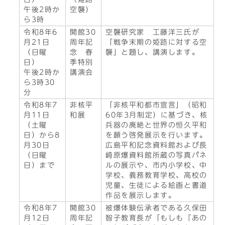
午後2時か
空襲）
ら3時
令和8年6
開館30
空襲研究家 工藤洋三氏が
月21日
周年記
「戦争末期の姫路に対する空
（日曜
念 春
襲」と題し、講演します。
日）
季特別
午後2時か
講演会
ら3時30
分
令和8年7
非核平
「非核平和都市宣言」（昭和
月11日
和展
60年3月制定）に基づき、核
（土曜
兵器の廃絶と世界の恒久平和
日）から8
を願う啓発展示を行います。
月30日
広島平和記念資料館および長
（日曜
崎原爆資料館所蔵の写真パネ
日）まで
ルの展示や、市内小学校、中
学校、義務教育学校、高校の
児童、生徒による絵画と書道
作品を展示します。
令和8年7
開館30
被爆体験伝承者である久保田
月12日
周年記
智子教育長が「もしも『あの