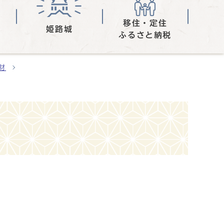
移住・定住
姫路城
ふるさと納税
財