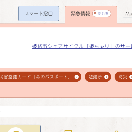
スマート
窓口
緊急情報
閉じる
Mul
姫路市シェアサイクル「姫ちゃり」のサー
災害避難カード「命のパスポート」
避難所
防災