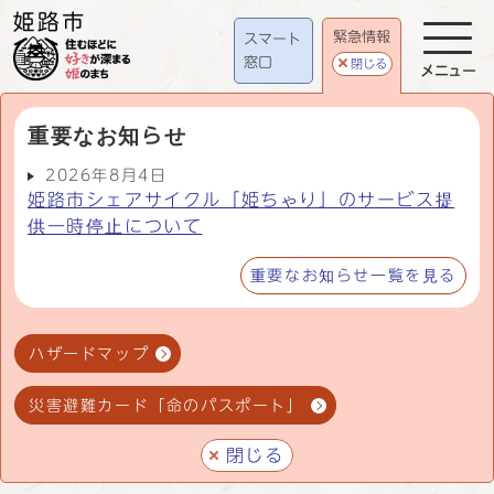
緊急情報
スマート
窓口
閉じる
メニュー
重要なお知らせ
2026年8月4日
姫路市シェアサイクル「姫ちゃり」のサービス提
供一時停止について
重要なお知らせ一覧を見る
ハザードマップ
災害避難カード「命のパスポート」
閉じる