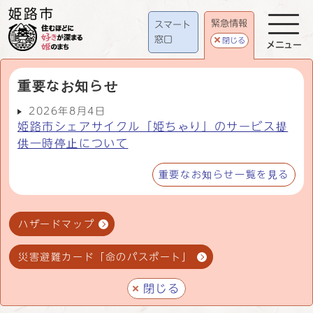
緊急情報
スマート
窓口
閉じる
メニュー
重要なお知らせ
2026年8月4日
姫路市シェアサイクル「姫ちゃり」のサービス提
供一時停止について
重要なお知らせ一覧を見る
ハザードマップ
災害避難カード「命のパスポート」
閉じる