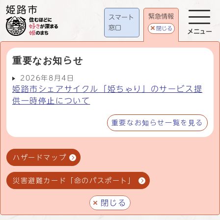
緊急情報
スマート
窓口
閉じる
メニュー
重要なお知らせ
2026年8月4日
姫路市シェアサイクル「姫ちゃり」のサービス提
供一時停止について
重要なお知らせ一覧を見る
ハザードマップ
災害避難カード「命のパスポート」
閉じる