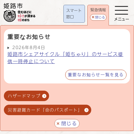
緊急情報
スマート
窓口
閉じる
メニュー
重要なお知らせ
2026年8月4日
姫路市シェアサイクル「姫ちゃり」のサービス提
供一時停止について
重要なお知らせ一覧を見る
ハザードマップ
災害避難カード「命のパスポート」
閉じる