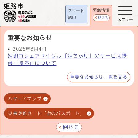
緊急情報
スマート
窓口
閉じる
メニュー
重要なお知らせ
2026年8月4日
姫路市シェアサイクル「姫ちゃり」のサービス提
供一時停止について
重要なお知らせ一覧を見る
ハザードマップ
災害避難カード「命のパスポート」
閉じる