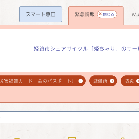
スマート
窓口
緊急情報
閉じる
Mul
姫路市シェアサイクル「姫ちゃり」のサー
災害避難カード「命のパスポート」
避難所
防災