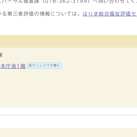
ーサル推進課（078-362-3194）へ問い合わせて
いる第三者評価の情報については、
はりま総合福祉評価セ
課
 本庁舎1階
別ウィンドウで開く
価