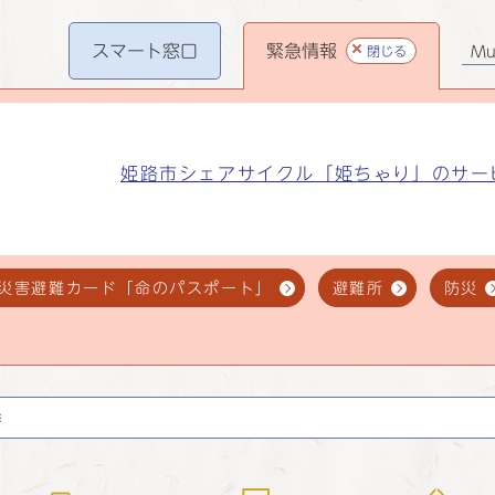
スマート
窓口
緊急情報
閉じる
Mul
姫路市シェアサイクル「姫ちゃり」のサー
災害避難カード「命のパスポート」
避難所
防災