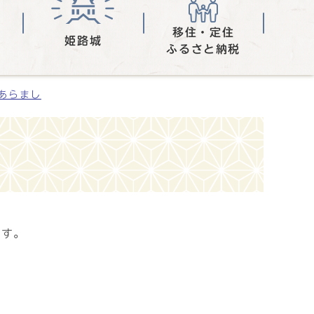
移住・定住
姫路城
ふるさと納税
あらまし
ます。