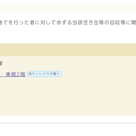
捨てを行った者に対して命ずる当該空き缶等の回収等に関
課
地 東館2階
別ウィンドウで開く