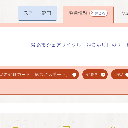
スマート
窓口
緊急情報
閉じる
Mul
姫路市シェアサイクル「姫ちゃり」のサー
災害避難カード「命のパスポート」
避難所
防災