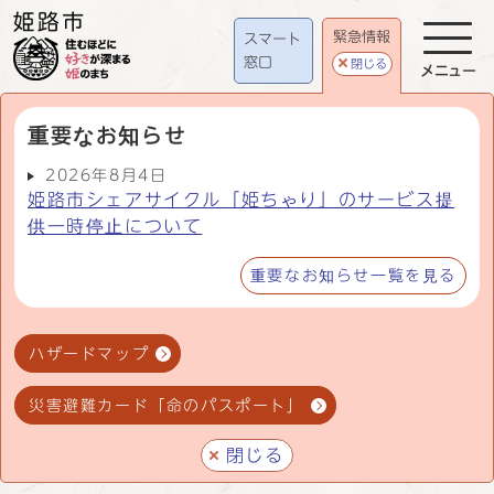
緊急情報
スマート
窓口
閉じる
メニュー
重要なお知らせ
2026年8月4日
姫路市シェアサイクル「姫ちゃり」のサービス提
供一時停止について
重要なお知らせ一覧を見る
ハザードマップ
災害避難カード「命のパスポート」
閉じる